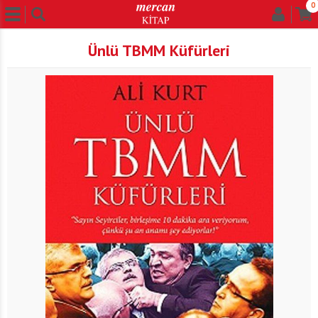
0
Ünlü TBMM Küfürleri