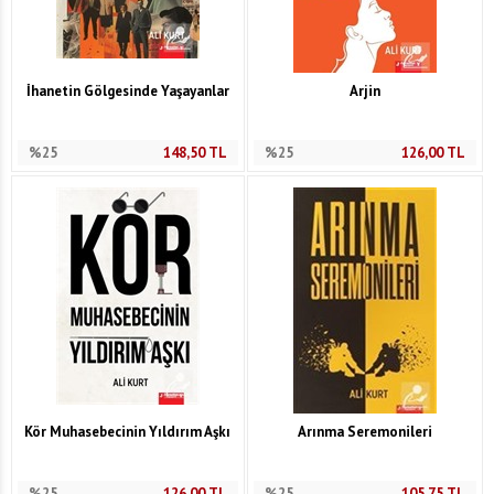
İhanetin Gölgesinde Yaşayanlar
Arjin
%25
148,50
TL
%25
126,00
TL
Kör Muhasebecinin Yıldırım Aşkı
Arınma Seremonileri
%25
126,00
TL
%25
105,75
TL