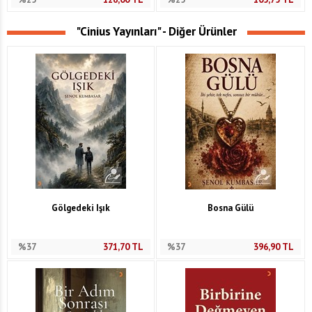
"Cinius Yayınları" - Diğer Ürünler
Gölgedeki Işık
Bosna Gülü
%37
371,70
TL
%37
396,90
TL