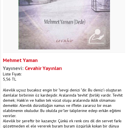
Mehmet Yaman
Yayınevi:
Cevahir Yayınları
Liste Fiyatı:
5,56
TL
Alevilik uçsuz bucaksız engin bir "sevgi denizi "dir. Bu deniz'i oluşturan
damlalar birbirinin öz kardeşidir. Aralarında 'tevhit' (birlik) vardır. Tevhit
demek; Hakk'ın ve halkın tek vücut oluşu aralarında ikilik olmaması
demektir. Alevilik dürüstlüğün namus ve iffetin zararsız bir insan
olabilmenin okuludur. Bu okulda pir'ler taliplerine edep-erkân eğitimi
verirler.
Alevilik bir şereftir bir kazançtır. Çünkü ırk renk cins dil din servet farkı
gözetmeden el ele vererek buram buram özgürlük kokan bir dünya