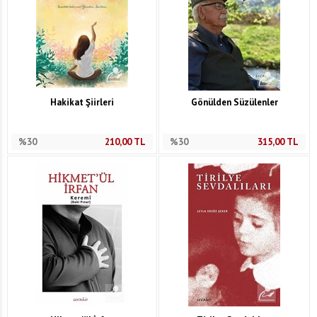
Hakikat Şiirleri
Gönülden Süzülenler
%30
210,00
TL
%30
315,00
TL