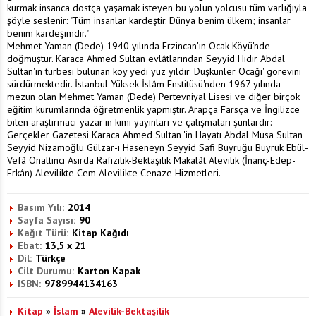
kurmak insanca dostça yaşamak isteyen bu yolun yolcusu tüm varlığıyla
şöyle seslenir: "Tüm insanlar kardeştir. Dünya benim ülkem; insanlar
benim kardeşimdir."
Mehmet Yaman (Dede) 1940 yılında Erzincan'ın Ocak Köyü'nde
doğmuştur. Karaca Ahmed Sultan evlâtlarından Seyyid Hıdır Abdal
Sultan'ın türbesi bulunan köy yedi yüz yıldır 'Düşkünler Ocağı' görevini
sürdürmektedir. İstanbul Yüksek İslâm Enstitüsü'nden 1967 yılında
mezun olan Mehmet Yaman (Dede) Pertevniyal Lisesi ve diğer birçok
eğitim kurumlarında öğretmenlik yapmıştır. Arapça Farsça ve İngilizce
bilen araştırmacı-yazar'ın kimi yayınları ve çalışmaları şunlardır:
Gerçekler Gazetesi Karaca Ahmed Sultan 'in Hayatı Abdal Musa Sultan
Seyyid Nizamoğlu Gülzar-ı Haseneyn Seyyid Safi Buyruğu Buyruk Ebül-
Vefâ Onaltıncı Asırda Rafızilik-Bektaşilik Makalât Alevilik (İnanç-Edep-
Erkân) Alevilikte Cem Alevilikte Cenaze Hizmetleri.
Basım Yılı:
2014
Sayfa Sayısı:
90
Kağıt Türü:
Kitap Kağıdı
Ebat:
13,5 x 21
Dil:
Türkçe
Cilt Durumu:
Karton Kapak
ISBN:
9789944134163
Kitap
»
İslam
»
Alevilik-Bektaşilik