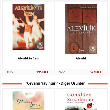
Alevilikte Cem
Alevilik
%35
195,00
TL
%35
377,00
TL
"Cevahir Yayınları" - Diğer Ürünler