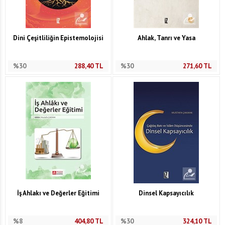
Dini Çeşitliliğin Epistemolojisi
Ahlak, Tanrı ve Yasa
%30
288,40
TL
%30
271,60
TL
İş Ahlakı ve Değerler Eğitimi
Dinsel Kapsayıcılık
%8
404,80
TL
%30
324,10
TL