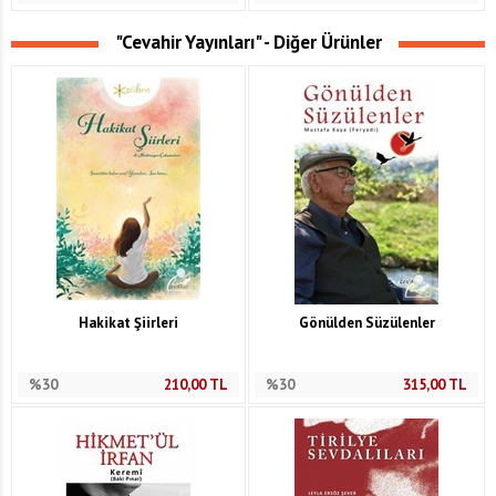
"Cevahir Yayınları" - Diğer Ürünler
Hakikat Şiirleri
Gönülden Süzülenler
%30
210,00
TL
%30
315,00
TL