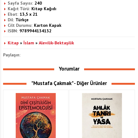
Sayfa Sayısı:
240
Kağıt Türü:
Kitap Kağıdı
Ebat:
13,5 x 21
Dil:
Türkçe
Cilt Durumu:
Karton Kapak
ISBN:
9789944134132
Kitap
»
İslam
»
Alevilik-Bektaşilik
Paylaşın:
Yorumlar
"Mustafa Çakmak" - Diğer Ürünler