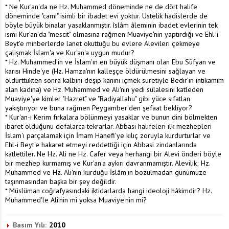
* Ne Kur'an'da ne Hz. Muhammed döneminde ne de dört halife
döneminde "cami" isimli bir ibadet evi yoktur. Üstelik hadislerde de
böyle büyük binalar yasaklanmıştır. îslâm âleminin ibadet evlerinin tek
ismi Kur'an'da "mescit" olmasına rağmen Muaviye'nin yaptırdığı ve Ehl-i
Beyt'e minberlerde lanet okuttuğu bu evlere Alevileri çekmeye
çalışmak İslam'a ve Kur'an'a uygun mudur?
* Hz. Muhammed'in ve İslam'ın en büyük düşmanı olan Ebu Süfyan ve
karısı Hinde'ye (Hz. Hamza'nın kalleşçe öldürülmesini sağlayan ve
öldürttükten sonra kalbini deşip kanını içmek suretiyle Bedir'in intikamım
alan kadına) ve Hz. Muhammed ve Ali'nin yedi sülalesini katleden
Muaviye'ye kimler "Hazret" ve "Radiyallahu" gibi yüce sıfatlan
yakıştırıyor ve buna rağmen Peygamber'den şefaat bekliyor?
* Kur'an-ı Kerim fırkalara bölünmeyi yasaklar ve bunun dini bölmekten
ibaret olduğunu defalarca tekrarlar. Abbasi halifeleri ilk mezhepleri
İslam'ı parçalamak için İmam Hanefi'ye kılıç zoruyla kurdurturlar ve
Ehl-i Beyt'e hakaret etmeyi reddettiği için Abbasi zindanlarında
katlettiler. Ne Hz. Ali ne Hz. Cafer veya herhangi bir Alevi önderi böyle
bir mezhep kurmamış ve Kur'an'a aykırı davranmamıştır. Alevilik; Hz.
Muhammed ve Hz. Ali'nin kurduğu İslâm'ın bozulmadan günümüze
taşınmasından başka bir şey değildir.
* Müslüman coğrafyasındaki iktidarlarda hangi ideoloji hâkimdir? Hz.
Muhammed'le Ali'nin mi yoksa Muaviye'nin mi?
Basım Yılı:
2010