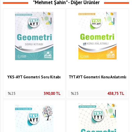
"Mehmet Şahin" - Diğer Ürünler
YKS-AYT Geometri Soru Kitabı
TYT AYT Geometri Konu Anlatımlı
%25
390,00
TL
%25
438,75
TL