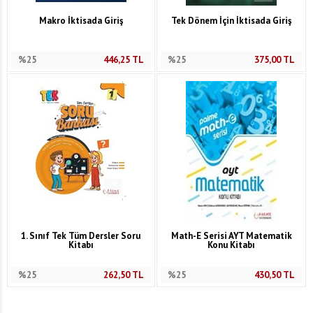
Makro İktisada Giriş
Tek Dönem İçin İktisada Giriş
%25
446,25
TL
%25
375,00
TL
1. Sınıf Tek Tüm Dersler Soru
Math-E Serisi AYT Matematik
Kitabı
Konu Kitabı
%25
262,50
TL
%25
430,50
TL