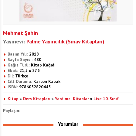
Mehmet Şahin
Yayınevi:
Palme Yayıncılık (Sınav Kitapları)
Basım Yılı:
2018
Sayfa Sayısı:
480
Kağıt Türü:
Kitap Kağıdı
Ebat:
21,5 x 27,5
Dil:
Türkçe
Cilt Durumu:
Karton Kapak
ISBN:
9786052820445
Kitap
»
Ders Kitapları
»
Yardımcı Kitaplar
»
Lise 10. Sınıf
Paylaşın:
Yorumlar