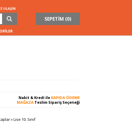
ZE ULAŞIN
SEPETİM (
0
)
ORİLER
Nakit & Kredi ile
KAPIDA ÖDEME
MAĞAZA
Teslim Sipariş Seçeneği
taplar
»
Lise 10. Sınıf