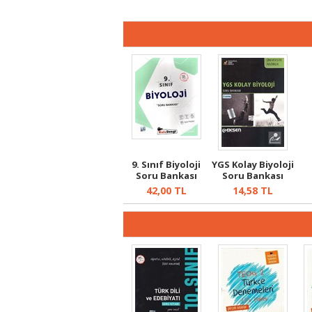
9. Sınıf Biyoloji
YGS Kolay Biyoloji
Soru Bankası
Soru Bankası
Video Çöz...
42,00
TL
14,58
TL