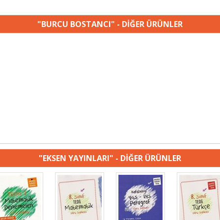
"BURCU BOSTANCI" - DİĞER ÜRÜNLER
"EKSEN YAYINLARI" - DİĞER ÜRÜNLER