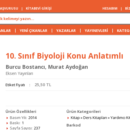
 BAŞVURUSU
|
KİTABEVİ GİRİŞİ
HESABIM
|
Bİ
|
|
|
|
ANLAR
YENİ ÇIKANLAR
YAZARLAR
YAYINEVLERİ
KATEG
10. Sınıf Biyoloji Konu Anlatımlı
Burcu Bostancı
,
Murat Aydoğan
Eksen Yayınları
25,50
TL
Etiket Fiyatı
:
Ürün Özellikleri
Ürün Kategorileri
Basım Yılı:
2014
Kitap
»
Ders Kitapları
»
Yardımcı Ki
Baskı:
1
Barkod
Sayfa Sayısı:
237