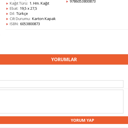
9786053800873
Kağıt Türü:
1. Hm. Kağıt
Ebat:
19,5 x 27,5
Dil:
Türkçe
Cilt Durumu:
Karton Kapak
ISBN:
6053800873
YORUMLAR