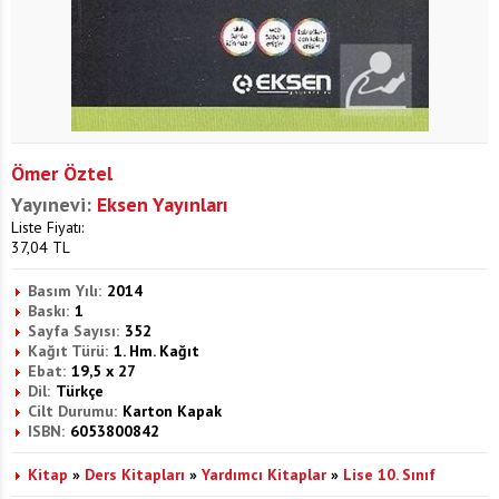
Ömer Öztel
Yayınevi:
Eksen Yayınları
Liste Fiyatı:
37,04
TL
Basım Yılı:
2014
Baskı:
1
Sayfa Sayısı:
352
Kağıt Türü:
1. Hm. Kağıt
Ebat:
19,5 x 27
Dil:
Türkçe
Cilt Durumu:
Karton Kapak
ISBN:
6053800842
Kitap
»
Ders Kitapları
»
Yardımcı Kitaplar
»
Lise 10. Sınıf