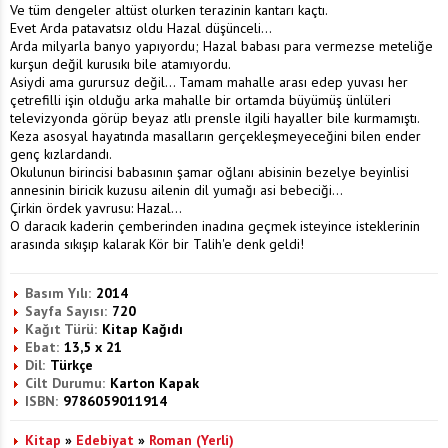
Ve tüm dengeler altüst olurken terazinin kantarı kaçtı.
Evet Arda patavatsız oldu Hazal düşünceli...
Arda milyarla banyo yapıyordu; Hazal babası para vermezse meteliğe
kurşun değil kurusıkı bile atamıyordu.
Asiydi ama gurursuz değil... Tamam mahalle arası edep yuvası her
çetrefilli işin olduğu arka mahalle bir ortamda büyümüş ünlüleri
televizyonda görüp beyaz atlı prensle ilgili hayaller bile kurmamıştı.
Keza asosyal hayatında masalların gerçekleşmeyeceğini bilen ender
genç kızlardandı.
Okulunun birincisi babasının şamar oğlanı abisinin bezelye beyinlisi
annesinin biricik kuzusu ailenin dil yumağı asi bebeciği...
Çirkin ördek yavrusu: Hazal...
O daracık kaderin çemberinden inadına geçmek isteyince isteklerinin
arasında sıkışıp kalarak Kör bir Talih'e denk geldi!
Basım Yılı:
2014
Sayfa Sayısı:
720
Kağıt Türü:
Kitap Kağıdı
Ebat:
13,5 x 21
Dil:
Türkçe
Cilt Durumu:
Karton Kapak
ISBN:
9786059011914
Kitap
»
Edebiyat
»
Roman (Yerli)