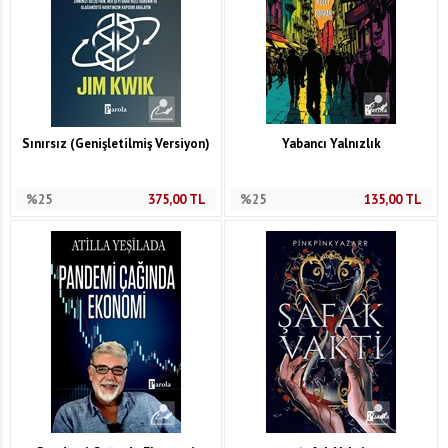
Sınırsız (Genişletilmiş Versiyon)
Yabancı Yalnızlık
%25
375,00
TL
%25
135,00
TL