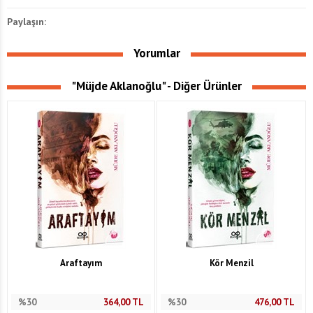
Paylaşın:
Yorumlar
"Müjde Aklanoğlu" - Diğer Ürünler
Araftayım
Kör Menzil
%30
364,00
TL
%30
476,00
TL