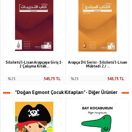
Silsiletü'l-Lisan Arapçaya Giriş 1-
Arapça Dil Serisi - Silsiletü'l-Lisan
2 Çalışma Kitab...
Mübtedi 2 / ...
%25
543,75
TL
%25
543,75
TL
"Doğan Egmont Çocuk Kitapları" - Diğer Ürünler