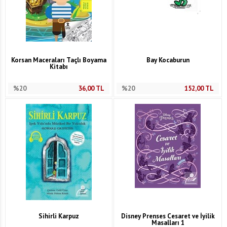
Korsan Maceraları Taçlı Boyama
Bay Kocaburun
Kitabı
%20
36,00
TL
%20
152,00
TL
Sihirli Karpuz
Disney Prenses Cesaret ve İyilik
Masalları 1