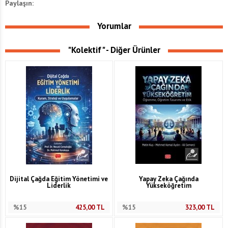
Paylaşın:
Yorumlar
"Kolektif" - Diğer Ürünler
Dijital Çağda Eğitim Yönetimi ve
Yapay Zeka Çağında
Liderlik
Yükseköğretim
%15
425,00
TL
%15
323,00
TL