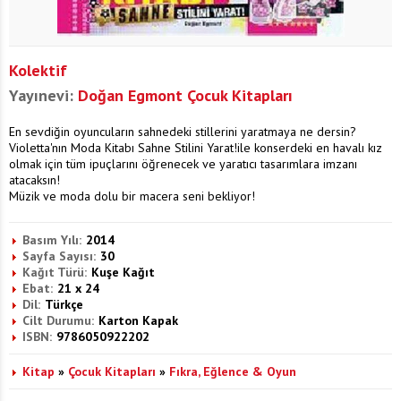
Kolektif
Yayınevi:
Doğan Egmont Çocuk Kitapları
En sevdiğin oyuncuların sahnedeki stillerini yaratmaya ne dersin?
Violetta'nın Moda Kitabı Sahne Stilini Yarat!ile konserdeki en havalı kız
olmak için tüm ipuçlarını öğrenecek ve yaratıcı tasarımlara imzanı
atacaksın!
Müzik ve moda dolu bir macera seni bekliyor!
Basım Yılı:
2014
Sayfa Sayısı:
30
Kağıt Türü:
Kuşe Kağıt
Ebat:
21 x 24
Dil:
Türkçe
Cilt Durumu:
Karton Kapak
ISBN:
9786050922202
Kitap
»
Çocuk Kitapları
»
Fıkra, Eğlence & Oyun