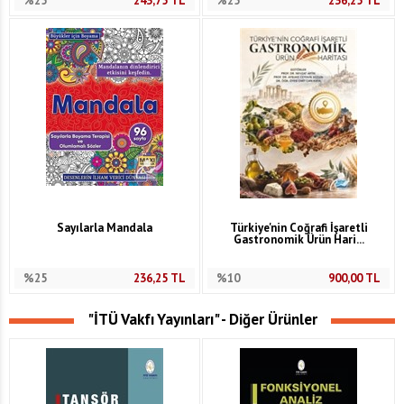
%25
243,75
TL
%25
236,25
TL
Sayılarla Mandala
Türkiye'nin Coğrafi İşaretli
Gastronomik Ürün Hari...
%25
236,25
TL
%10
900,00
TL
"İTÜ Vakfı Yayınları" - Diğer Ürünler