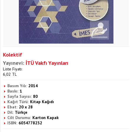
Kolektif
Yayınevi:
İTÜ Vakfı Yayınları
Liste Fiyatı:
6,02
TL
Basım Yılı:
2014
Baskı:
1
Sayfa Sayısı:
80
Kağıt Türü:
Kitap Kağıdı
Ebat:
20 x 28
Dil:
Türkçe
Cilt Durumu:
Karton Kapak
ISBN:
6054778232