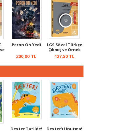
C.
Peron On Yedi
LGS Sözel Türkçe
 ve
Çıkmış ve Örnek
Sorular
200,00
TL
427,50
TL
Dexter Tatilde!
Dexter'ı Unutma!