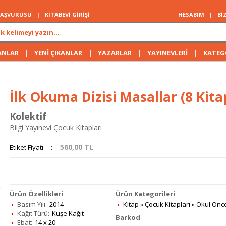
 BAŞVURUSU
|
KİTABEVİ GİRİŞİ
HESABIM
|
Bİ
|
|
|
|
ANLAR
YENİ ÇIKANLAR
YAZARLAR
YAYINEVLERİ
KATEG
İlk Okuma Dizisi Masallar (8 Kita
Kolektif
Bilgi Yayınevi Çocuk Kitapları
560,00
TL
Etiket Fiyatı
:
Ürün Özellikleri
Ürün Kategorileri
Basım Yılı:
2014
Kitap
»
Çocuk Kitapları
»
Okul Önc
Kağıt Türü:
Kuşe Kağıt
Barkod
Ebat:
14 x 20