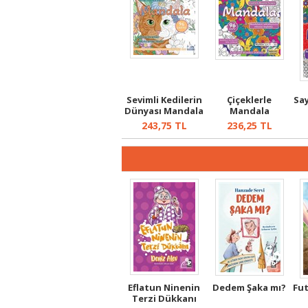
Sevimli Kedilerin
Çiçeklerle
Sa
Dünyası Mandala
Mandala
243,75
TL
236,25
TL
Eflatun Ninenin
Dedem Şaka mı?
Fut
Terzi Dükkanı