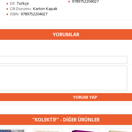
9789752204027
Dil:
Türkçe
Cilt Durumu:
Karton Kapak
ISBN:
9789752204027
YORUMLAR
"KOLEKTİF" - DİĞER ÜRÜNLER