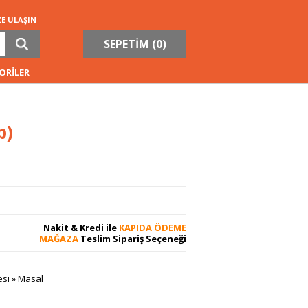
ZE ULAŞIN
SEPETİM (
0
)
ORİLER
p)
Nakit & Kredi ile
KAPIDA ÖDEME
MAĞAZA
Teslim Sipariş Seçeneği
esi
»
Masal