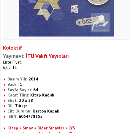
Kolektif
Yayınevi:
İTÜ Vakfı Yayınları
Liste Fiyatı:
6,02
TL
Basım Yılı:
2014
Baskı:
1
Sayfa Sayısı:
64
Kağıt Türü:
Kitap Kağıdı
Ebat:
20 x 28
Dil:
Türkçe
Cilt Durumu:
Karton Kapak
ISBN:
6054778355
Kitap
»
Sınav
»
Diğer Sınavlar
»
LYS