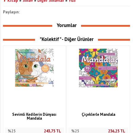
Kitap
»
Sınav
»
Diğer Sınavlar
»
YGS
Paylaşın:
Yorumlar
"Kolektif" - Diğer Ürünler
Sevimli Kedilerin Dünyası
Çiçeklerle Mandala
Mandala
%25
243,75
TL
%25
236,25
TL