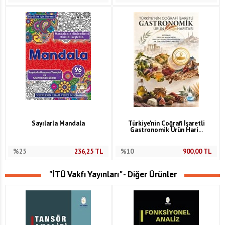
Sayılarla Mandala
Türkiye'nin Coğrafi İşaretli
Gastronomik Ürün Hari...
%25
236,25
TL
%10
900,00
TL
"İTÜ Vakfı Yayınları" - Diğer Ürünler