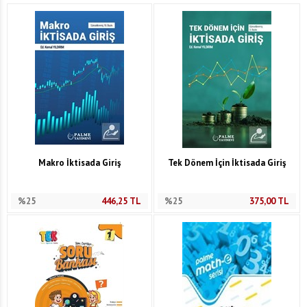
Makro İktisada Giriş
Tek Dönem İçin İktisada Giriş
%25
446,25
TL
%25
375,00
TL