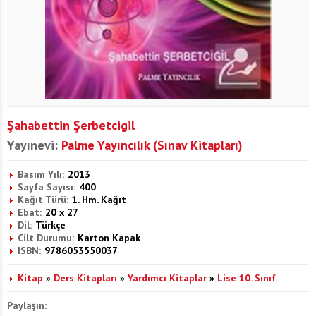
Şahabettin Şerbetcigil
Yayınevi:
Palme Yayıncılık (Sınav Kitapları)
Basım Yılı:
2013
Sayfa Sayısı:
400
Kağıt Türü:
1. Hm. Kağıt
Ebat:
20 x 27
Dil:
Türkçe
Cilt Durumu:
Karton Kapak
ISBN:
9786053550037
Kitap
»
Ders Kitapları
»
Yardımcı Kitaplar
»
Lise 10. Sınıf
Paylaşın: