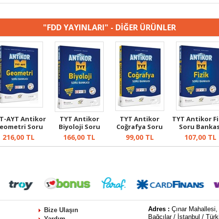
"FDD YAYINLARI" - DİĞER ÜRÜNLER
T-AYT Antikor
TYT Antikor
TYT Antikor
TYT Antikor Fi
eometri Soru
Biyoloji Soru
Coğrafya Soru
Soru Bankas
Bankası
Bankası
Bankası
216,00
TL
166,00
TL
99,00
TL
107,00
TL
Adres :
Çınar Mahallesi,
Bize Ulaşın
Bağcılar / İstanbul / Türk
Yardım