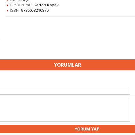
Cilt Durumu:
Karton Kapak
ISBN:
9786053210870
YORUMLAR