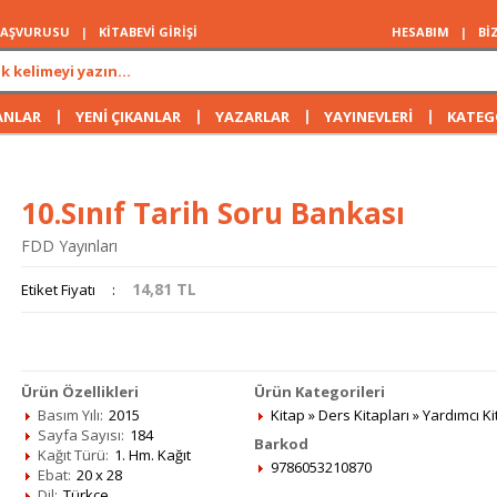
 BAŞVURUSU
|
KİTABEVİ GİRİŞİ
HESABIM
|
Bİ
|
|
|
|
ANLAR
YENİ ÇIKANLAR
YAZARLAR
YAYINEVLERİ
KATEG
10.Sınıf Tarih Soru Bankası
FDD Yayınları
14,81
TL
Etiket Fiyatı
:
Ürün Özellikleri
Ürün Kategorileri
Basım Yılı:
2015
Kitap
»
Ders Kitapları
»
Yardımcı Ki
Sayfa Sayısı:
184
Barkod
Kağıt Türü:
1. Hm. Kağıt
9786053210870
Ebat:
20 x 28
Dil:
Türkçe