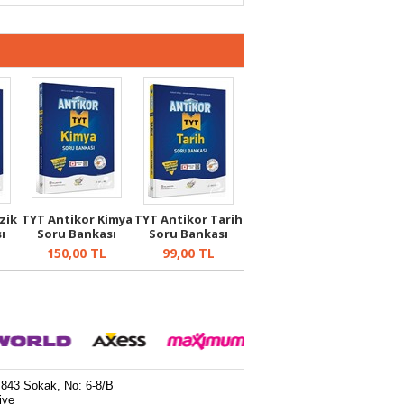
zik
TYT Antikor Kimya
TYT Antikor Tarih
ı
Soru Bankası
Soru Bankası
150,00
TL
99,00
TL
 843 Sokak, No: 6-8/B
iye