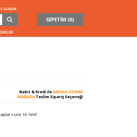
ZE ULAŞIN
SEPETİM (
0
)
ORİLER
Nakit & Kredi ile
KAPIDA ÖDEME
MAĞAZA
Teslim Sipariş Seçeneği
taplar
»
Lise 10. Sınıf