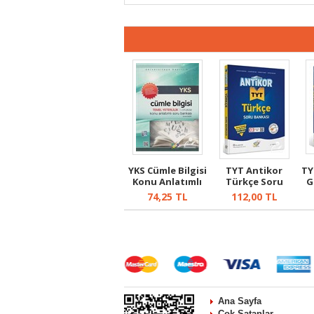
YKS Cümle Bilgisi
TYT Antikor
TY
Konu Anlatımlı
Türkçe Soru
G
Soru Ba...
Bankası
74,25
TL
112,00
TL
Ana Sayfa
Çok Satanlar