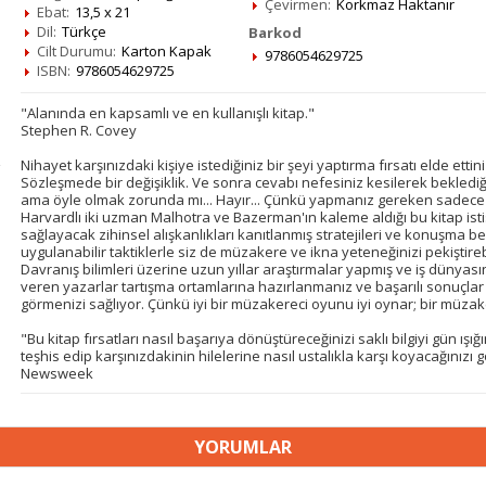
Çevirmen:
Korkmaz Haktanır
Ebat:
13,5 x 21
Dil:
Türkçe
Barkod
Cilt Durumu:
Karton Kapak
9786054629725
ISBN:
9786054629725
"Alanında en kapsamlı ve en kullanışlı kitap."
Stephen R. Covey
Nihayet karşınızdaki kişiye istediğiniz bir şeyi yaptırma fırsatı elde ettiniz.
Sözleşmede bir değişiklik. Ve sonra cevabı nefesiniz kesilerek beklediği
ama öyle olmak zorunda mı... Hayır... Çünkü yapmanız gereken sadece
Harvardlı iki uzman Malhotra ve Bazerman'ın kaleme aldığı bu kitap ist
sağlayacak zihinsel alışkanlıkları kanıtlanmış stratejileri ve konuşma be
uygulanabilir taktiklerle siz de müzakere ve ikna yeteneğinizi pekiştirebi
Davranış bilimleri üzerine uzun yıllar araştırmalar yapmış ve iş dünya
veren yazarlar tartışma ortamlarına hazırlanmanız ve başarılı sonuçlar e
görmenizi sağlıyor. Çünkü iyi bir müzakereci oyunu iyi oynar; bir müzake
"Bu kitap fırsatları nasıl başarıya dönüştüreceğinizi saklı bilgiyi gün ış
teşhis edip karşınızdakinin hilelerine nasıl ustalıkla karşı koyacağınızı g
Newsweek
YORUMLAR