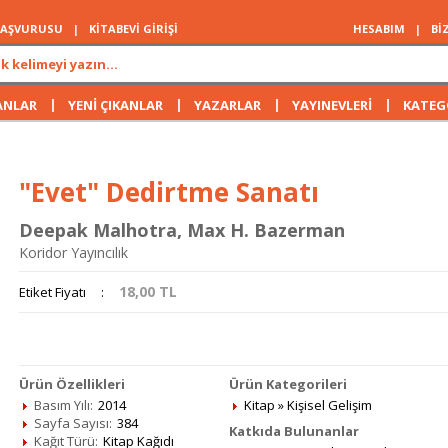
 BAŞVURUSU
|
KİTABEVİ GİRİŞİ
HESABIM
|
Bİ
|
|
|
|
ANLAR
YENİ ÇIKANLAR
YAZARLAR
YAYINEVLERİ
KATEG
"Evet" Dedirtme Sanatı
Deepak Malhotra
,
Max H. Bazerman
Koridor Yayıncılık
18,00
TL
Etiket Fiyatı
:
Ürün Özellikleri
Ürün Kategorileri
Basım Yılı:
2014
Kitap
»
Kişisel Gelişim
Sayfa Sayısı:
384
Katkıda Bulunanlar
Kağıt Türü:
Kitap Kağıdı