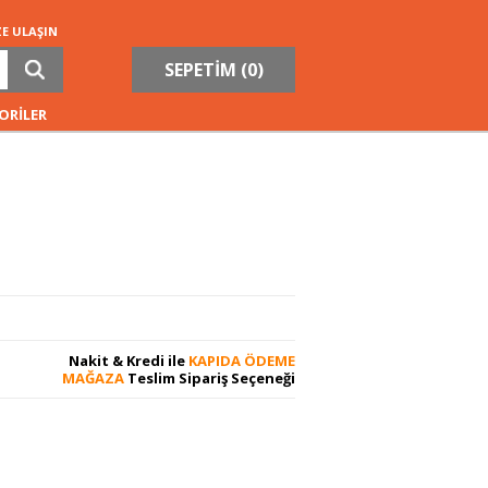
ZE ULAŞIN
SEPETİM (
0
)
ORİLER
Nakit & Kredi ile
KAPIDA ÖDEME
MAĞAZA
Teslim Sipariş Seçeneği