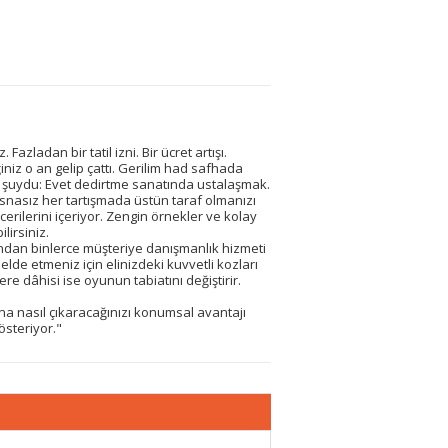
 Fazladan bir tatil izni. Bir ücret artışı.
niz o an gelip çattı. Gerilim had safhada
 şuydu: Evet dedirtme sanatında ustalaşmak.
isnasız her tartışmada üstün taraf olmanızı
cerilerini içeriyor. Zengin örnekler ve kolay
lirsiniz.
sından binlerce müşteriye danışmanlık hizmeti
lde etmeniz için elinizdeki kuvvetli kozları
re dâhisi ise oyunun tabiatını değiştirir.
ığına nasıl çıkaracağınızı konumsal avantajı
österiyor."