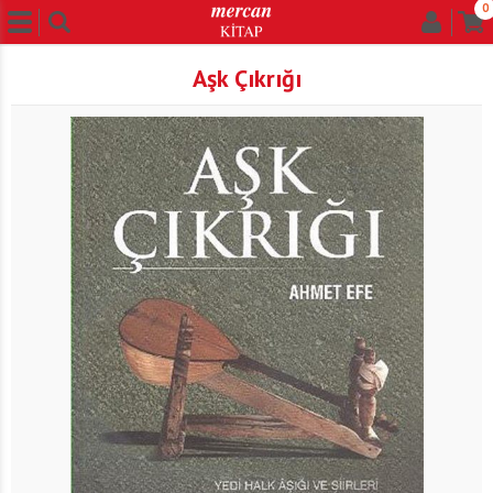
0
Aşk Çıkrığı