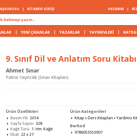
 BAŞVURUSU
|
KİTABEVİ GİRİŞİ
HESABIM
|
Bİ
|
|
|
|
ANLAR
YENİ ÇIKANLAR
YAZARLAR
YAYINEVLERİ
KATEG
9. Sınıf Dil ve Anlatım Soru Kitabı
Ahmet Sınar
Palme Yayıncılık (Sınav Kitapları)
Ürün Özellikleri
Ürün Kategorileri
Basım Yılı:
2014
Kitap
»
Ders Kitapları
»
Yardımcı Ki
Sayfa Sayısı:
328
Barkod
Kağıt Türü:
1. Hm. Kağıt
9786053553007
Ebat:
22 x 27