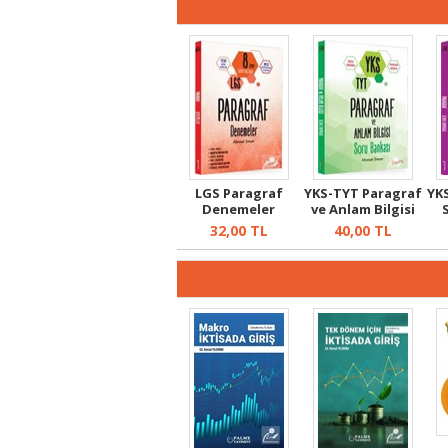
LGS Paragraf
YKS-TYT Paragraf
YK
Denemeler
ve Anlam Bilgisi
Soru B...
32,00
TL
40,00
TL