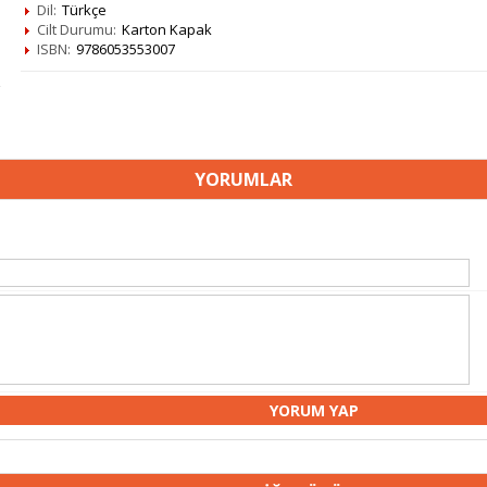
Dil:
Türkçe
Cilt Durumu:
Karton Kapak
ISBN:
9786053553007
YORUMLAR