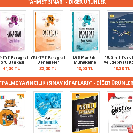
"AHMET SINAR" - DİĞER ÜRÜNLER
S-TYT Paragraf
YKS-TYT Paragraf
LGS Mantık-
10. Sınıf Türk 
Soru Bankası
Denemeler
Muhakeme
ve Edebiyatı 
Paragraf Soru
Öz...
44,00
TL
32,00
TL
48,00
TL
48,38
TL
Bankas...
"PALME YAYINCILIK (SINAV KİTAPLARI)" - DİĞER ÜRÜNLE