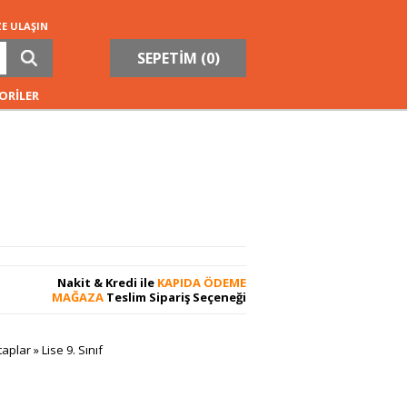
ZE ULAŞIN
SEPETİM (
0
)
ORİLER
Nakit & Kredi ile
KAPIDA ÖDEME
MAĞAZA
Teslim Sipariş Seçeneği
taplar
»
Lise 9. Sınıf