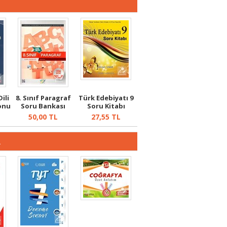
Dili
8. Sınıf Paragraf
Türk Edebiyatı 9
Konu
Soru Bankası
Soru Kitabı
50,00
TL
27,55
TL
R