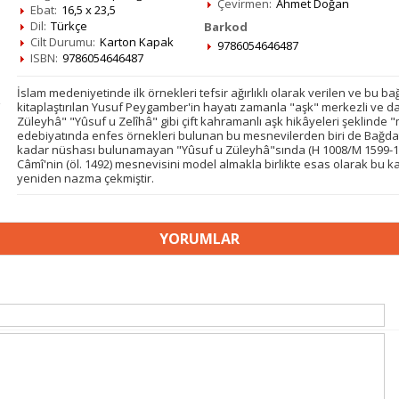
Çevirmen:
Ahmet Doğan
Ebat:
16,5 x 23,5
Dil:
Türkçe
Barkod
Cilt Durumu:
Karton Kapak
9786054646487
ISBN:
9786054646487
İslam medeniyetinde ilk örnekleri tefsir ağırlıklı olarak verilen ve bu 
kitaplaştırılan Yusuf Peygamber'in hayatı zamanla "aşk" merkezli ve 
Züleyhâ" "Yûsuf u Zelîhâ" gibi çift kahramanlı aşk hikâyeleri şeklinde 
edebiyatında enfes örnekleri bulunan bu mesnevilerden biri de Bağdatlı 
kadar nüshası bulunamayan "Yûsuf u Züleyhâ"sında (H 1008/M 1599-16
Câmî'nin (öl. 1492) mesnevisini model almakla birlikte esas olarak bu k
yeniden nazma çekmiştir.
YORUMLAR