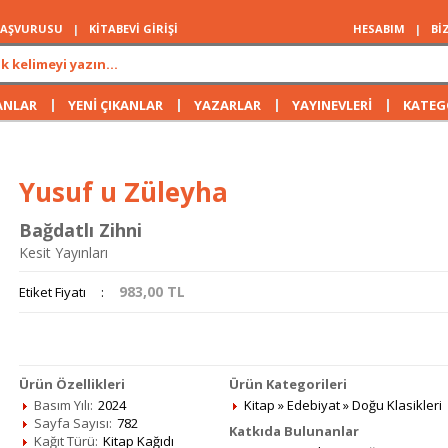
 BAŞVURUSU
|
KİTABEVİ GİRİŞİ
HESABIM
|
Bİ
|
|
|
|
ANLAR
YENİ ÇIKANLAR
YAZARLAR
YAYINEVLERİ
KATEG
Yusuf u Züleyha
Bağdatlı Zihni
Kesit Yayınları
983,00
TL
Etiket Fiyatı
:
Ürün Özellikleri
Ürün Kategorileri
Basım Yılı:
2024
Kitap
»
Edebiyat
»
Doğu Klasikleri
Sayfa Sayısı:
782
Katkıda Bulunanlar
Kağıt Türü:
Kitap Kağıdı