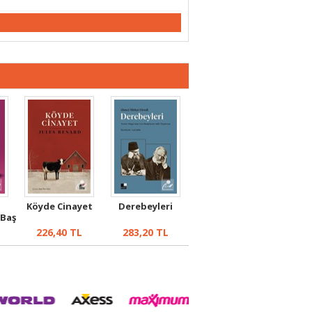
Köyde Cinayet
Derebeyleri
 Baş
S...
226,40
TL
283,20
TL