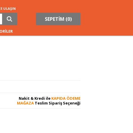
ZE ULAŞIN
SEPETİM (
0
)
ORİLER
Nakit & Kredi ile
KAPIDA ÖDEME
MAĞAZA
Teslim Sipariş Seçeneği