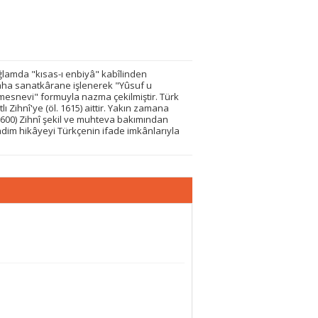
bağlamda "kısas-ı enbiyâ" kabîlinden
daha sanatkârane işlenerek "Yûsuf u
"mesnevi" formuyla nazma çekilmiştir. Türk
Zihnî'ye (öl. 1615) aittir. Yakın zamana
00) Zihnî şekil ve muhteva bakımından
adim hikâyeyi Türkçenin ifade imkânlarıyla