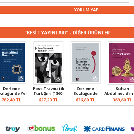
"KESİT YAYINLARI" - DİĞER ÜRÜNLER
Derleme
Post-Travmatik
Derleme
Sultan
özlüğünde Yer
Türk Şiiri (1860-
Sözlüğünde
Abdülmecid'in
n Halk Bilimi ...
2020)
İnsanları
Kadınefendisi 
782,40
TL
627,20
TL
636,80
TL
369,60
TL
Tanımlayan ...