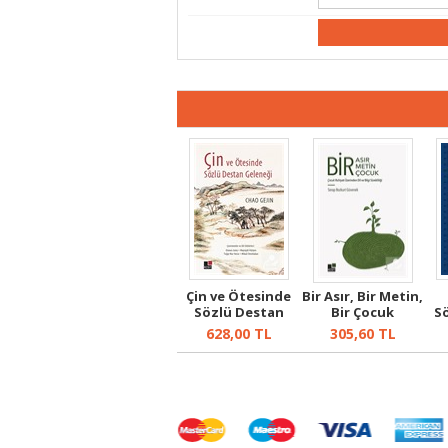
Çin ve Ötesinde
Bir Asır, Bir Metin,
Sözlü Destan
Bir Çocuk
S
Geleneği
Ala
628,00
TL
305,60
TL