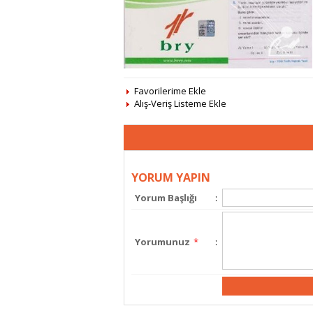
Favorilerime Ekle
Alış-Veriş Listeme Ekle
YORUM YAPIN
Yorum Başlığı
:
Yorumunuz
*
: