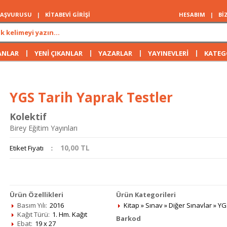
 BAŞVURUSU
|
KİTABEVİ GİRİŞİ
HESABIM
|
Bİ
|
|
|
|
ANLAR
YENİ ÇIKANLAR
YAZARLAR
YAYINEVLERİ
KATEG
YGS Tarih Yaprak Testler
Kolektif
Birey Eğitim Yayınları
10,00
TL
Etiket Fiyatı
:
Ürün Özellikleri
Ürün Kategorileri
Basım Yılı:
2016
Kitap
»
Sınav
»
Diğer Sınavlar
»
YG
Kağıt Türü:
1. Hm. Kağıt
Barkod
Ebat:
19 x 27