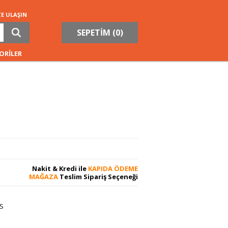
ZE ULAŞIN
SEPETİM (
0
)
ORİLER
Nakit & Kredi ile
KAPIDA ÖDEME
MAĞAZA
Teslim Sipariş Seçeneği
S