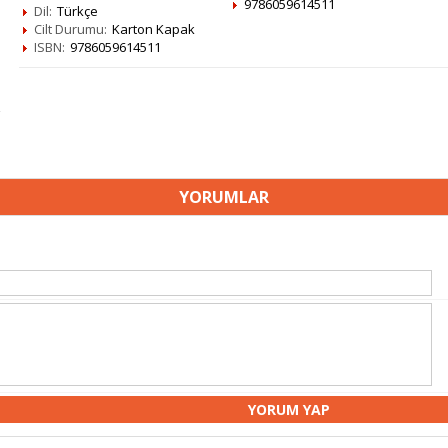
9786059614511
Dil:
Türkçe
Cilt Durumu:
Karton Kapak
ISBN:
9786059614511
YORUMLAR