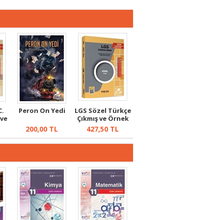
C.
Peron On Yedi
LGS Sözel Türkçe
 ve
Çıkmış ve Örnek
Sorular
200,00
TL
427,50
TL