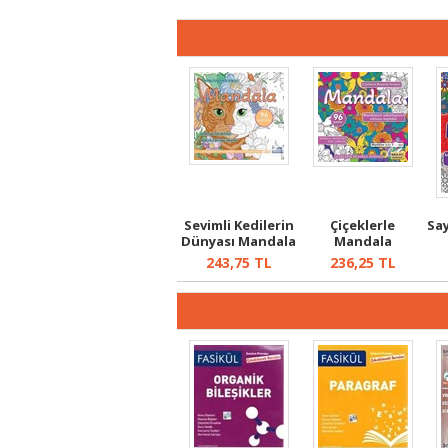
Sevimli Kedilerin
Çiçeklerle
Sa
Dünyası Mandala
Mandala
243,75
TL
236,25
TL