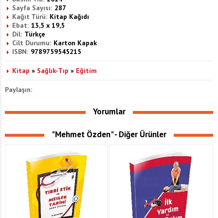
Sayfa Sayısı:
287
Kağıt Türü:
Kitap Kağıdı
Ebat:
13,5 x 19,5
Dil:
Türkçe
Cilt Durumu:
Karton Kapak
ISBN:
9789759545215
Kitap
»
Sağlık-Tıp
»
Eğitim
Paylaşın:
Yorumlar
"Mehmet Özden" - Diğer Ürünler