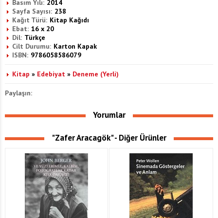
Basım Yılı:
2014
Sayfa Sayısı:
238
Kağıt Türü:
Kitap Kağıdı
Ebat:
16 x 20
Dil:
Türkçe
Cilt Durumu:
Karton Kapak
ISBN:
9786058586079
Kitap
»
Edebiyat
»
Deneme (Yerli)
Paylaşın:
Yorumlar
"Zafer Aracagök" - Diğer Ürünler