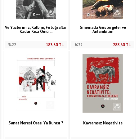
Ve Yüzlerimiz, Kalbim, Fotoğraflar
Sinemada Göstergeler ve
Kadar Kısa Ömür...
Anlambilim
%22
183,30
TL
%22
288,60
TL
Sanat Neresi Orası Ya Burası ?
Kavramsız Negativite