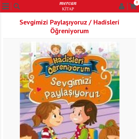
0
Sevgimizi Paylaşıyoruz / Hadisleri
Öğreniyorum