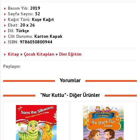
Basım Yılı:
2019
Sayfa Sayısı:
32
Kağıt Türü:
Kuşe Kağıt
Ebat:
20 x 26
Dil:
Türkçe
Cilt Durumu:
Karton Kapak
ISBN:
9786050800944
Kitap
»
Çocuk Kitapları
»
Dini Eğitim
Paylaşın:
Yorumlar
"Nur Kutlu" - Diğer Ürünler