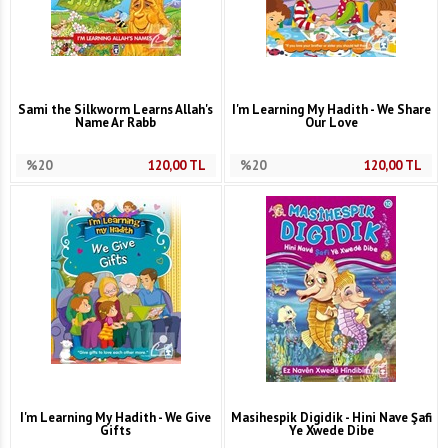
Sami the Silkworm Learns Allah's
I'm Learning My Hadith - We Share
Name Ar Rabb
Our Love
%20
120,00
TL
%20
120,00
TL
I'm Learning My Hadith - We Give
Masihespik Digidik - Hini Nave Şafi
Gifts
Ye Xwede Dibe