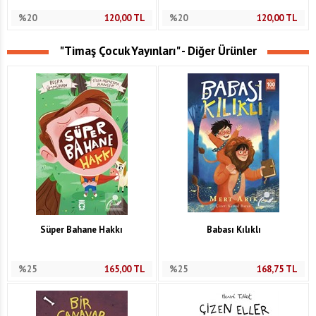
%20
120,00
TL
%20
120,00
TL
"Timaş Çocuk Yayınları" - Diğer Ürünler
Süper Bahane Hakkı
Babası Kılıklı
%25
165,00
TL
%25
168,75
TL