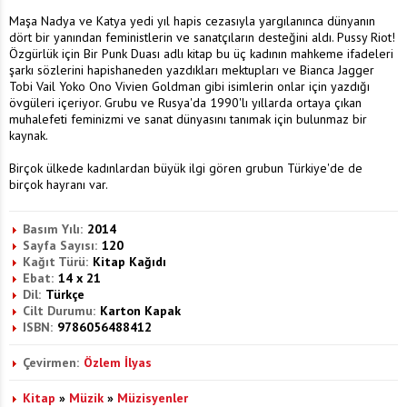
Maşa Nadya ve Katya yedi yıl hapis cezasıyla yargılanınca dünyanın
dört bir yanından feministlerin ve sanatçıların desteğini aldı. Pussy Riot!
Özgürlük için Bir Punk Duası adlı kitap bu üç kadının mahkeme ifadeleri
şarkı sözlerini hapishaneden yazdıkları mektupları ve Bianca Jagger
Tobi Vail Yoko Ono Vivien Goldman gibi isimlerin onlar için yazdığı
övgüleri içeriyor. Grubu ve Rusya'da 1990'lı yıllarda ortaya çıkan
muhalefeti feminizmi ve sanat dünyasını tanımak için bulunmaz bir
kaynak.
Birçok ülkede kadınlardan büyük ilgi gören grubun Türkiye'de de
birçok hayranı var.
Basım Yılı:
2014
Sayfa Sayısı:
120
Kağıt Türü:
Kitap Kağıdı
Ebat:
14 x 21
Dil:
Türkçe
Cilt Durumu:
Karton Kapak
ISBN:
9786056488412
Çevirmen:
Özlem İlyas
Kitap
»
Müzik
»
Müzisyenler