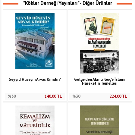
"Kökler Derneği Yayınları" - Diğer Ürünler
Seyyid Hüseyin Arvas Kimdir?
Gölge'den Akıncı Güç'e İslami
Hareketin Temelleri
%30
140,00
TL
%30
224,00
TL