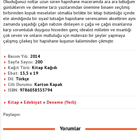
Okuduğunuz notlar uzun süren hapishane maceramda ara ara tuttuğum
günlüklerim ve deneme tarzı yazılarımdan önemine binaen seçilmiş
birbirinden kopuk meseleler olmakla birlikte bir kitap bütünlüğü içinde
ele alındığında bir siyasî tutsağın hapishane serencamını aksettiren aynı
zamanda yaşadığı çağın nabzını dinleyen o çağa ve çağın insanlarına
karşı sorumluluk duygusu hisseden genç idealist milletini ve insanlığı
çok seven ve onların mutluluğu için mütevazı bir şeyler yapmaya
çalışmış çilekeş bir hapishane kuşunun kaleminden çıkmıştır.
Basım Yılı:
2014
Sayfa Sayısı:
200
Kağıt Türü:
Kitap Kağıdı
Ebat:
13,5 x 19
Dil:
Türkçe
Cilt Durumu:
Karton Kapak
ISBN:
9786058535794
Kitap
»
Edebiyat
»
Deneme (Yerli)
Paylaşın:
Yorumlar