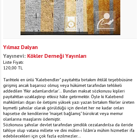
Yılmaz Dalyan
Yayınevi:
Kökler Derneği Yayınları
Liste Fiyatı:
120,00
TL
Tarihteki en ünlü "Kalebendler" payitahtta birtakım ihtilâl teşebbüsüne
girişmiş ancak başarısız olmuş veya hükümet tarafından tehlikeli
addedilen 'fikir adamlarıdırlar'... Bundan maksat sözkonusu kişileri
payitahttan uzaklaştırıp etkisiz hâle getirmektir. Öyle ki Kalebend
mahkûmları dışarı ile iletişimi yüksek yazı yazan birtakım fikirler üreten
kıymetli şahıslar olarak görüldüğü için devlet her ne kadar onları
hapsetse de kendilerine "maişet bağlamış" bürokrat veya memur
olanlarına maaşlarını ödemiştir.
Sözkonusu şahıslar devlet tarafından şimdilik cezalandırılsa da ileride
tahliye olup vatana millete ve dini mübin-i İslâm'a mühim hizmetler ifa
edebilecekleri için çok fazla ezilmezler...