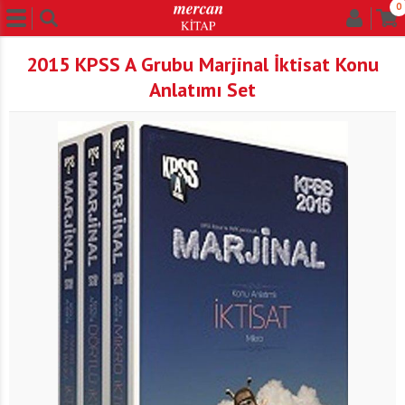
0
2015 KPSS A Grubu Marjinal İktisat Konu
Anlatımı Set