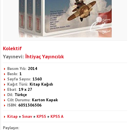
Kolektif
Yayınevi:
İhtiyaç Yayıncılık
Basım Yılı:
2014
Baskı:
1
Sayfa Sayısı:
1360
Kağıt Türü:
Kitap Kağıdı
Ebat:
19 x 27
Dil:
Türkçe
Cilt Durumu:
Karton Kapak
ISBN:
6051306506
Kitap
»
Sınav
»
KPSS
»
KPSS A
Paylaşın: