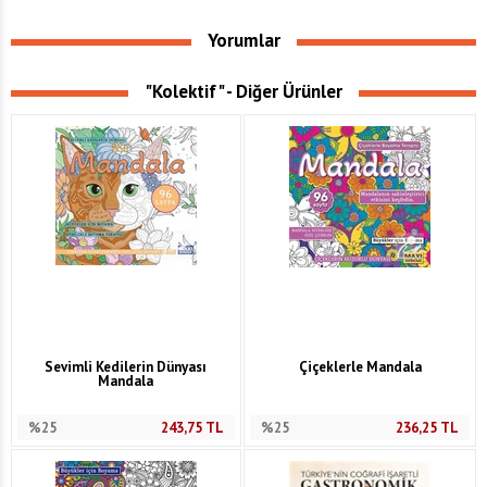
Yorumlar
"Kolektif" - Diğer Ürünler
Sevimli Kedilerin Dünyası
Çiçeklerle Mandala
Mandala
%25
243,75
TL
%25
236,25
TL