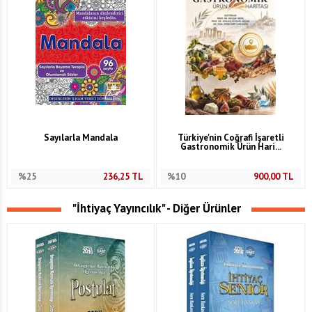
Sayılarla Mandala
Türkiye'nin Coğrafi İşaretli
Gastronomik Ürün Hari...
%25
236,25
TL
%10
900,00
TL
"İhtiyaç Yayıncılık" - Diğer Ürünler