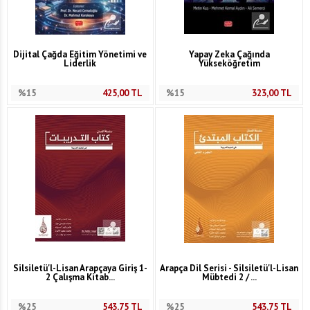
Dijital Çağda Eğitim Yönetimi ve
Yapay Zeka Çağında
Liderlik
Yükseköğretim
%15
425,00
TL
%15
323,00
TL
Silsiletü'l-Lisan Arapçaya Giriş 1-
Arapça Dil Serisi - Silsiletü'l-Lisan
2 Çalışma Kitab...
Mübtedi 2 / ...
%25
543,75
TL
%25
543,75
TL