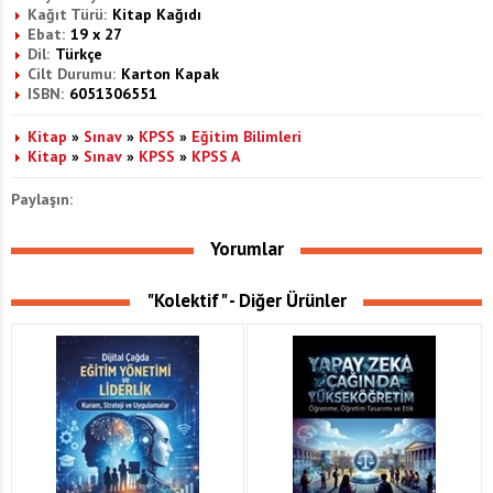
Kağıt Türü:
Kitap Kağıdı
Ebat:
19 x 27
Dil:
Türkçe
Cilt Durumu:
Karton Kapak
ISBN:
6051306551
Kitap
»
Sınav
»
KPSS
»
Eğitim Bilimleri
Kitap
»
Sınav
»
KPSS
»
KPSS A
Paylaşın:
Yorumlar
"Kolektif" - Diğer Ürünler