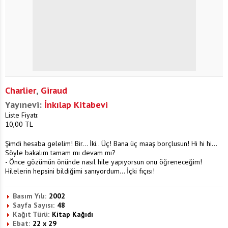
Charlier
,
Giraud
Yayınevi:
İnkılap Kitabevi
Liste Fiyatı:
10,00
TL
Şimdi hesaba gelelim! Bir... İki.. Üç! Bana üç maaş borçlusun! Hi hi hi...
Söyle bakalım tamam mı devam mı?
- Önce gözümün önünde nasıl hile yapıyorsun onu öğreneceğim!
Hilelerin hepsini bildiğimi sanıyordum... İçki fıçısı!
Basım Yılı:
2002
Sayfa Sayısı:
48
Kağıt Türü:
Kitap Kağıdı
Ebat:
22 x 29