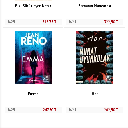
Bizi Sürükleyen Nehir
Zamanın Manzarası
%25
318,75
TL
%25
322,50
TL
Emma
Har
%25
247,50
TL
%25
262,50
TL