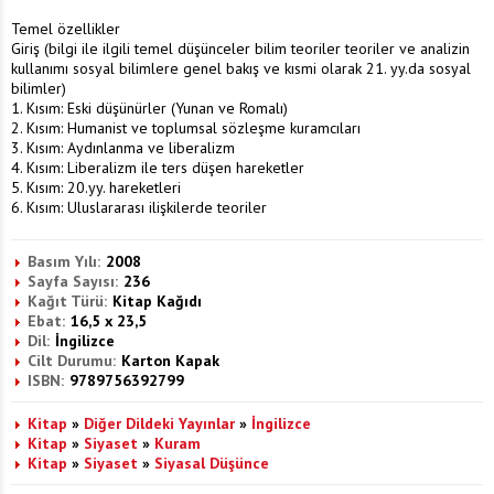
Temel özellikler
Giriş (bilgi ile ilgili temel düşünceler bilim teoriler teoriler ve analizin
kullanımı sosyal bilimlere genel bakış ve kısmi olarak 21. yy.da sosyal
bilimler)
1. Kısım: Eski düşünürler (Yunan ve Romalı)
2. Kısım: Humanist ve toplumsal sözleşme kuramcıları
3. Kısım: Aydınlanma ve liberalizm
4. Kısım: Liberalizm ile ters düşen hareketler
5. Kısım: 20.yy. hareketleri
6. Kısım: Uluslararası ilişkilerde teoriler
Basım Yılı:
2008
Sayfa Sayısı:
236
Kağıt Türü:
Kitap Kağıdı
Ebat:
16,5 x 23,5
Dil:
İngilizce
Cilt Durumu:
Karton Kapak
ISBN:
9789756392799
Kitap
»
Diğer Dildeki Yayınlar
»
İngilizce
Kitap
»
Siyaset
»
Kuram
Kitap
»
Siyaset
»
Siyasal Düşünce