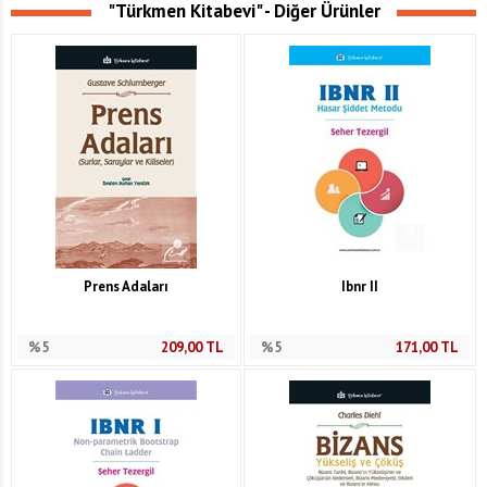
"Türkmen Kitabevi" - Diğer Ürünler
Prens Adaları
Ibnr II
%5
209,00
TL
%5
171,00
TL