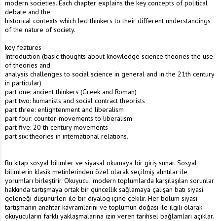
modern societies. Each chapter explains the key concepts of political
debate and the
historical contexts which led thinkers to their different understandings
of the nature of society.
key features
Introduction (basic thoughts about knowledge science theories the use
of theories and
analysis challenges to social science in general and in the 21th century
in particular)
part one: ancient thinkers (Greek and Roman)
part two: humanists and social contract theorists
part three: enlightenment and liberalism
part four: counter-movements to liberalism
part five: 20 th century movements
part six: theories in international relations.
Bu kitap sosyal bilimler ve siyasal okumaya bir giriş sunar. Sosyal
bilimlerin klasik metinlerinden özel olarak seçilmiş alıntılar ile
yorumları birleştirir. Okuyucu; modern toplumlarda karşılaşılan sorunlar
hakkında tartışmaya ortak bir güncellik sağlamaya çalışan batı siyasi
geleneği düşünürleri ile bir diyalog içine çekilir. Her bölüm siyasi
tartışmanın anahtar kavramlarını ve toplumun doğası ile ilgili olarak
okuyucuların farklı yaklaşmalarına izin veren tarihsel bağlamları açıklar.