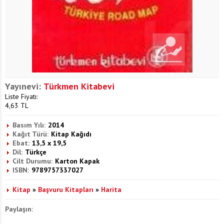
Yayınevi:
Türkmen Kitabevi
Liste Fiyatı:
4,63
TL
Basım Yılı:
2014
Kağıt Türü:
Kitap Kağıdı
Ebat:
13,5 x 19,5
Dil:
Türkçe
Cilt Durumu:
Karton Kapak
ISBN:
9789757337027
Kitap
»
Başvuru Kitapları
»
Harita
Paylaşın: