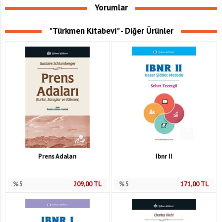
Yorumlar
"Türkmen Kitabevi" - Diğer Ürünler
Prens Adaları
Ibnr II
%5
209,00
TL
%5
171,00
TL