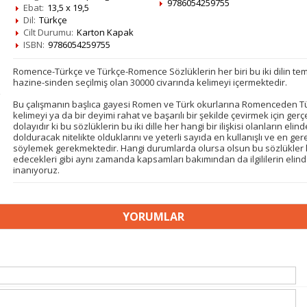
9786054259755
Ebat:
13,5 x 19,5
Dil:
Türkçe
Cilt Durumu:
Karton Kapak
ISBN:
9786054259755
Romence-Türkçe ve Türkçe-Romence Sözlüklerin her biri bu iki dilin tem
hazine-sinden seçilmiş olan 30000 civarında kelimeyi içermektedir.
Bu çalışmanın başlıca gayesi Romen ve Türk okurlarına Romenceden 
kelimeyi ya da bir deyimi rahat ve başarılı bir şekilde çevirmek için ger
dolayıdır ki bu sözlüklerin bu iki dille her hangi bir ilişkisi olanların eli
dolduracak nitelikte olduklarını ve yeterli sayıda en kullanışlı ve en ger
söylemek gerekmektedir. Hangi durumlarda olursa olsun bu sözlükler ken
edecekleri gibi aynı zamanda kapsamları bakımından da ilgililerin elin
inanıyoruz.
YORUMLAR