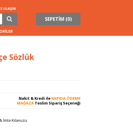
ZE ULAŞIN
SEPETİM (
0
)
ORİLER
çe Sözlük
Nakit & Kredi ile
KAPIDA ÖDEME
MAĞAZA
Teslim Sipariş Seçeneği
& İmla Kılavuzu