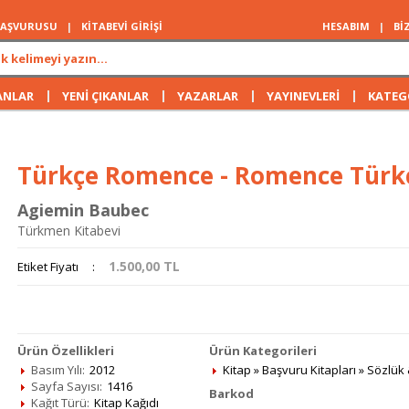
 BAŞVURUSU
|
KİTABEVİ GİRİŞİ
HESABIM
|
Bİ
|
|
|
|
ANLAR
YENİ ÇIKANLAR
YAZARLAR
YAYINEVLERİ
KATEG
Türkçe Romence - Romence Türk
Agiemin Baubec
Türkmen Kitabevi
1.500,00
TL
Etiket Fiyatı
:
Ürün Özellikleri
Ürün Kategorileri
Basım Yılı:
2012
Kitap
»
Başvuru Kitapları
»
Sözlük 
Sayfa Sayısı:
1416
Barkod
Kağıt Türü:
Kitap Kağıdı