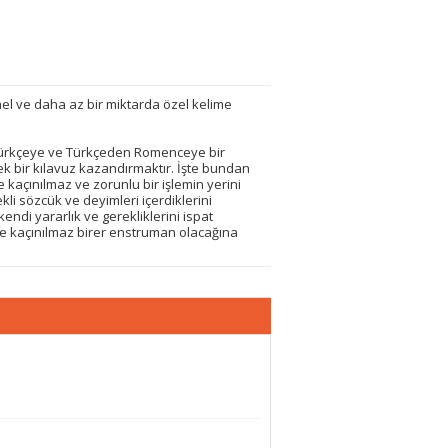
el ve daha az bir miktarda özel kelime
Türkçeye ve Türkçeden Romenceye bir
çek bir kılavuz kazandırmaktır. İşte bundan
nde kaçınılmaz ve zorunlu bir işlemin yerini
ekli sözcük ve deyimleri içerdiklerini
di yararlık ve gerekliklerini ispat
de kaçınılmaz birer enstruman olacağına