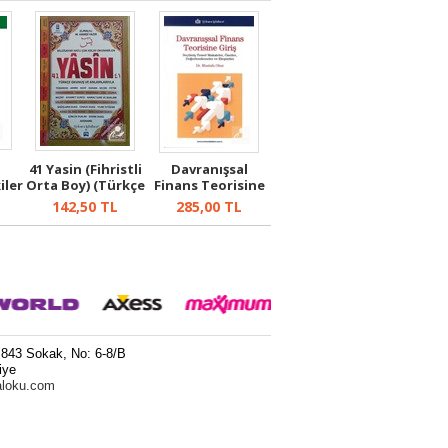
41 Yasin (Fihristli
Davranışsal
iler
Orta Boy) (Türkçe
Finans Teorisine
Ok...
Giriş
142,50
TL
285,00
TL
 843 Sokak, No: 6-8/B
iye
aloku.com