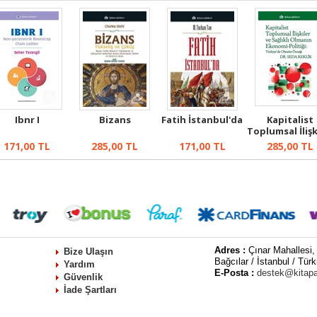
Ibnr I
Bizans
Fatih İstanbul'da
Kapitalist
Toplumsal İlişk
ve Sağlık...
171,00
TL
285,00
TL
171,00
TL
285,00
TL
Adres :
Çınar Mahallesi,
Bize Ulaşın
Bağcılar / İstanbul / Türk
Yardım
E-Posta :
destek@kitap
Güvenlik
İade Şartları