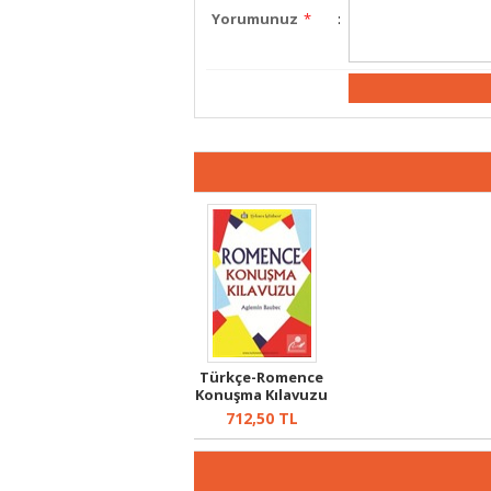
Yorumunuz
*
:
Türkçe-Romence
Konuşma Kılavuzu
712,50
TL