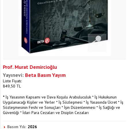
Prof. Murat Demircioğlu
Yayınevi:
Beta Basım Yayım
Liste Fiyatı:
849,50
TL
*
İş Yasasının Kapsamı ve Dava Koşulu Arabuluculuk * İş Hukukunun
Uygulanacağı Kişiler ve Yerler * İş Sözleşmesi * İş Yasasında Ücret * İş
Sözleşmesinin Feshi ve Sonuçları * İşin Düzenlenmesi * İş Sağlığı ve
Güvenliği * İdari Para Cezaları ve Disiplin Cezaları
Basım Yılı:
2026