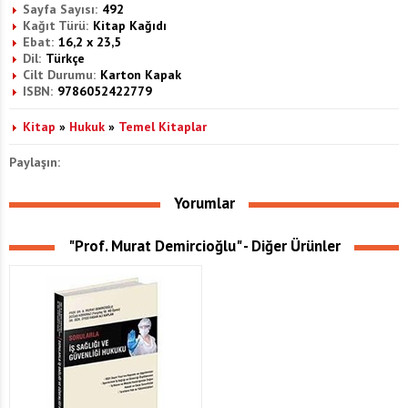
Sayfa Sayısı:
492
Kağıt Türü:
Kitap Kağıdı
Ebat:
16,2 x 23,5
Dil:
Türkçe
Cilt Durumu:
Karton Kapak
ISBN:
9786052422779
Kitap
»
Hukuk
»
Temel Kitaplar
Paylaşın:
Yorumlar
"Prof. Murat Demircioğlu" - Diğer Ürünler