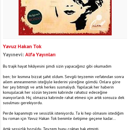
Yavuz Hakan Tok
Yayınevi:
Alfa Yayınları
Bu trajik hayat hikâyesini şimdi sizin yapacağınız gibi okumadım
ben; bir kısmına bizzat şahit oldum. Sevgili teyzemin vefatından sonra
ailem anneannemin isteğiyle kederini yüreğine gömdü. Onlara göre
her şey bitmişti ve artık herkes susmalıydı. Yapılacak her haberin
konuşulacak her sözün teyzemi kabrinde rahatsız edeceğine
inanıyorlardı. Hiç olmazsa kabrinde rahat etmesi için artık sonsuza dek
susulması gerekiyordu.
Perde kapanmıştı ve sessizlik isteniyordu. Ta ki hep olmasını istediğim
bu roman için Yavuz Hakan Tok benimle iletişime geçene kadar...
Artık sessizlik bozuldu. Teyzem bunu çoktan hak etmişti.