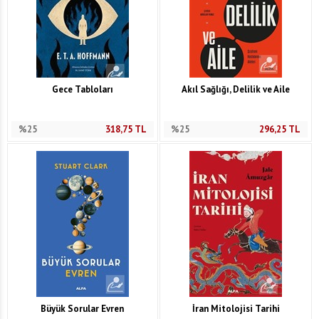
Gece Tabloları
Akıl Sağlığı, Delilik ve Aile
%25
318,75
TL
%25
296,25
TL
Büyük Sorular Evren
İran Mitolojisi Tarihi