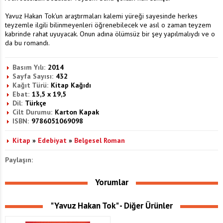
Yavuz Hakan Tok'un araştırmaları kalemi yüreği sayesinde herkes
teyzemle ilgili bilinmeyenleri öğrenebilecek ve asıl o zaman teyzem
kabrinde rahat uyuyacak. Onun adına ölümsüz bir şey yapılmalıydı ve o
da bu romandı.
Basım Yılı:
2014
Sayfa Sayısı:
432
Kağıt Türü:
Kitap Kağıdı
Ebat:
13,5 x 19,5
Dil:
Türkçe
Cilt Durumu:
Karton Kapak
ISBN:
9786051069098
Kitap
»
Edebiyat
»
Belgesel Roman
Paylaşın:
Yorumlar
"Yavuz Hakan Tok" - Diğer Ürünler