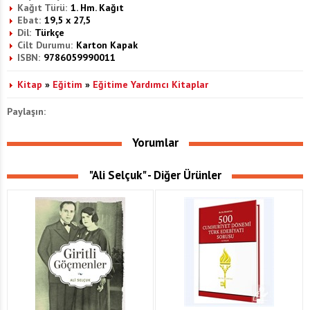
Kağıt Türü:
1. Hm. Kağıt
Ebat:
19,5 x 27,5
Dil:
Türkçe
Cilt Durumu:
Karton Kapak
ISBN:
9786059990011
Kitap
»
Eğitim
»
Eğitime Yardımcı Kitaplar
Paylaşın:
Yorumlar
"Ali Selçuk" - Diğer Ürünler