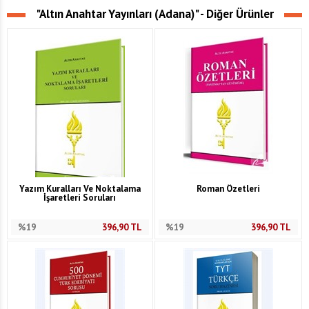
"Altın Anahtar Yayınları (Adana)" - Diğer Ürünler
Yazım Kuralları Ve Noktalama
Roman Özetleri
İşaretleri Soruları
%19
396,90
TL
%19
396,90
TL