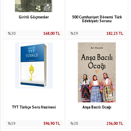
Giritli Göçmenler
500 Cumhuriyet Dönemi Türk
Edebiyatı Sorusu
%20
168,00
TL
%19
182,25
TL
TYT Türkçe Soru Hazinesi
Anşa Bacılı Ocağı
%19
396,90
TL
%20
256,00
TL