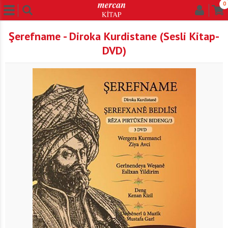
0
Şerefname - Diroka Kurdistane (Sesli Kitap-
DVD)