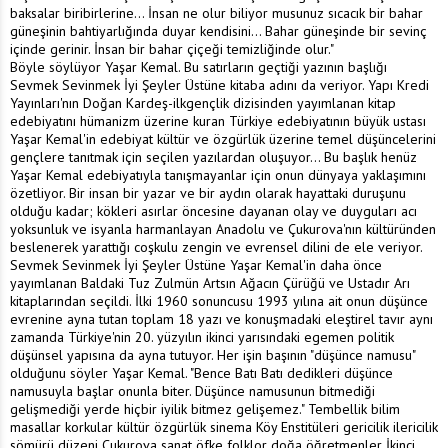
baksalar biribirlerine... İnsan ne olur biliyor musunuz sıcacık bir bahar
güneşinin bahtiyarlığında duyar kendisini... Bahar güneşinde bir sevinç
içinde gerinir. İnsan bir bahar çiçeği temizliğinde olur."
Böyle söylüyor Yaşar Kemal. Bu satırların geçtiği yazının başlığı
Sevmek Sevinmek İyi Şeyler Üstüne kitaba adını da veriyor. Yapı Kredi
Yayınları'nın Doğan Kardeş-ilkgençlik dizisinden yayımlanan kitap
edebiyatını hümanizm üzerine kuran Türkiye edebiyatının büyük ustası
Yaşar Kemal'in edebiyat kültür ve özgürlük üzerine temel düşüncelerini
gençlere tanıtmak için seçilen yazılardan oluşuyor... Bu başlık henüz
Yaşar Kemal edebiyatıyla tanışmayanlar için onun dünyaya yaklaşımını
özetliyor. Bir insan bir yazar ve bir aydın olarak hayattaki duruşunu
olduğu kadar; kökleri asırlar öncesine dayanan olay ve duyguları acı
yoksunluk ve isyanla harmanlayan Anadolu ve Çukurova'nın kültüründen
beslenerek yarattığı coşkulu zengin ve evrensel dilini de ele veriyor.
Sevmek Sevinmek İyi Şeyler Üstüne Yaşar Kemal'in daha önce
yayımlanan Baldaki Tuz Zulmün Artsın Ağacın Çürüğü ve Ustadır Arı
kitaplarından seçildi. İlki 1960 sonuncusu 1993 yılına ait onun düşünce
evrenine ayna tutan toplam 18 yazı ve konuşmadaki eleştirel tavır aynı
zamanda Türkiye'nin 20. yüzyılın ikinci yarısındaki egemen politik
düşünsel yapısına da ayna tutuyor. Her işin başının "düşünce namusu"
olduğunu söyler Yaşar Kemal. "Bence Batı Batı dedikleri düşünce
namusuyla başlar onunla biter. Düşünce namusunun bitmediği
gelişmediği yerde hiçbir iyilik bitmez gelişemez." Tembellik bilim
masallar korkular kültür özgürlük sinema Köy Enstitüleri gericilik ilericilik
sömürü düzeni Çukurova sanat öfke folklor doğa öğretmenler İkinci