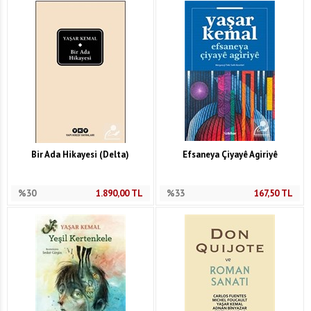
Bir Ada Hikayesi (Delta)
Efsaneya Çiyayê Agiriyê
%30
1.890,00
TL
%33
167,50
TL