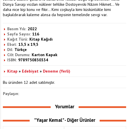
Dünya Savaşı vicdan nükleer tehlike Dostoyevski Nâzım Hikmet... Ve
daha nice kişi konu ve fikir... Kimi coşkuyla kimi küskünlükle kimi
başkaldırarak kaleme alınsa da hepsinin temelinde sevgi var.
Basım Yılı:
2022
Sayfa Sayısı:
116
Kağıt Türü:
Kitap Kağıdı
Ebat:
13,5 x 19,5
Dil:
Türkçe
Cilt Durumu:
Karton Kapak
ISBN:
9789750830334
Kitap
»
Edebiyat
»
Deneme (Yerli)
Bu üründen 12 adet satılmıştır.
Paylaşın:
Yorumlar
"Yaşar Kemal" - Diğer Ürünler