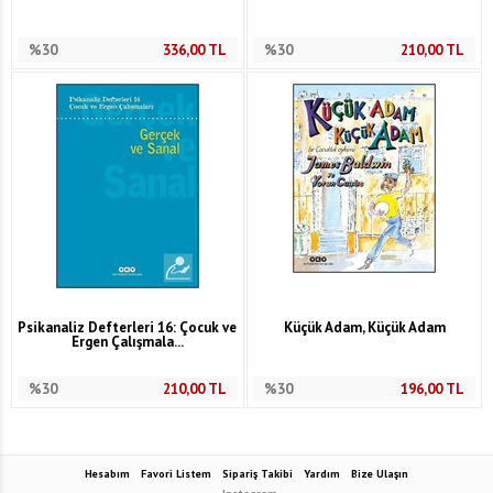
%30
336,00
TL
%30
210,00
TL
Psikanaliz Defterleri 16: Çocuk ve
Küçük Adam, Küçük Adam
Ergen Çalışmala...
%30
210,00
TL
%30
196,00
TL
Hesabım
Favori Listem
Sipariş Takibi
Yardım
Bize Ulaşın