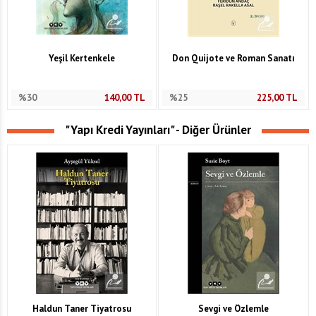
Yeşil Kertenkele
Don Quijote ve Roman Sanatı
%30
140,00
TL
%25
225,00
TL
"Yapı Kredi Yayınları" - Diğer Ürünler
Haldun Taner Tiyatrosu
Sevgi ve Özlemle