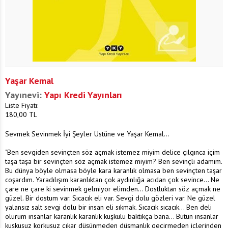
Yaşar Kemal
Yayınevi:
Yapı Kredi Yayınları
Liste Fiyatı:
180,00
TL
Sevmek Sevinmek İyi Şeyler Üstüne ve Yaşar Kemal...
"Ben sevgiden sevinçten söz açmak istemez miyim delice çılgınca içim
taşa taşa bir sevinçten söz açmak istemez miyim? Ben sevinçli adamım.
Bu dünya böyle olmasa böyle kara karanlık olmasa ben sevinçten taşar
coşardım. Yaradılışım karanlıktan çok aydınlığa acıdan çok sevince... Ne
çare ne çare ki sevinmek gelmiyor elimden... Dostluktan söz açmak ne
güzel. Bir dostum var. Sıcacık eli var. Sevgi dolu gözleri var. Ne güzel
yalansız salt sevgi dolu bir insan eli sıkmak. Sıcacık sıcacık... Ben deli
olurum insanlar karanlık karanlık kuşkulu baktıkça bana... Bütün insanlar
kuşkusuz korkusuz çıkar düşünmeden düşmanlık geçirmeden içlerinden