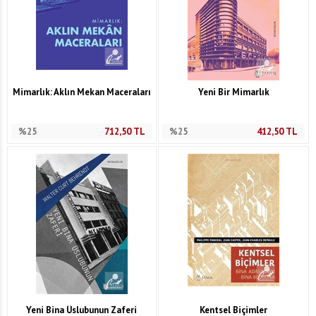
Mimarlık: Aklın Mekan Maceraları
Yeni Bir Mimarlık
%25
712,50
TL
%25
412,50
TL
Yeni Bina Üslubunun Zaferi
Kentsel Biçimler