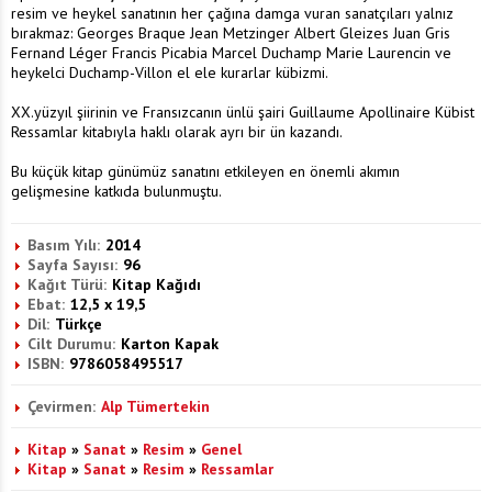
resim ve heykel sanatının her çağına damga vuran sanatçıları yalnız
bırakmaz: Georges Braque Jean Metzinger Albert Gleizes Juan Gris
Fernand Léger Francis Picabia Marcel Duchamp Marie Laurencin ve
heykelci Duchamp-Villon el ele kurarlar kübizmi.
XX.yüzyıl şiirinin ve Fransızcanın ünlü şairi Guillaume Apollinaire Kübist
Ressamlar kitabıyla haklı olarak ayrı bir ün kazandı.
Bu küçük kitap günümüz sanatını etkileyen en önemli akımın
gelişmesine katkıda bulunmuştu.
Basım Yılı:
2014
Sayfa Sayısı:
96
Kağıt Türü:
Kitap Kağıdı
Ebat:
12,5 x 19,5
Dil:
Türkçe
Cilt Durumu:
Karton Kapak
ISBN:
9786058495517
Çevirmen:
Alp Tümertekin
Kitap
»
Sanat
»
Resim
»
Genel
Kitap
»
Sanat
»
Resim
»
Ressamlar