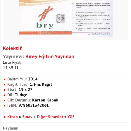
Kolektif
Yayınevi:
Birey Eğitim Yayınları
Liste Fiyatı:
13,89
TL
Basım Yılı:
2014
Kağıt Türü:
1. Hm. Kağıt
Ebat:
19 x 27
Dil:
Türkçe
Cilt Durumu:
Karton Kapak
ISBN:
9786051342061
Kitap
»
Sınav
»
Diğer Sınavlar
»
YGS
Paylaşın: