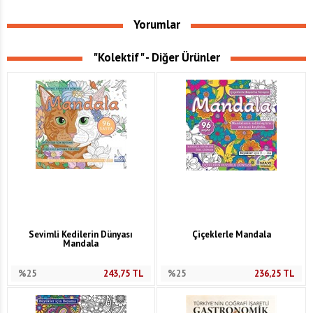
Yorumlar
"Kolektif" - Diğer Ürünler
Sevimli Kedilerin Dünyası
Çiçeklerle Mandala
Mandala
%25
243,75
TL
%25
236,25
TL