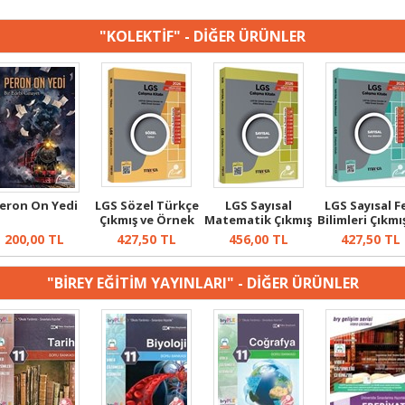
"KOLEKTİF" - DİĞER ÜRÜNLER
eron On Yedi
LGS Sözel Türkçe
LGS Sayısal
LGS Sayısal F
Çıkmış ve Örnek
Matematik Çıkmış
Bilimleri Çıkmı
Sorular
ve Örnek So...
Örne...
200,00
TL
427,50
TL
456,00
TL
427,50
TL
"BİREY EĞİTİM YAYINLARI" - DİĞER ÜRÜNLER