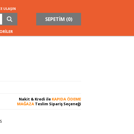
ZE ULAŞIN
SEPETİM (
0
)
ORİLER
Nakit & Kredi ile
KAPIDA ÖDEME
MAĞAZA
Teslim Sipariş Seçeneği
S