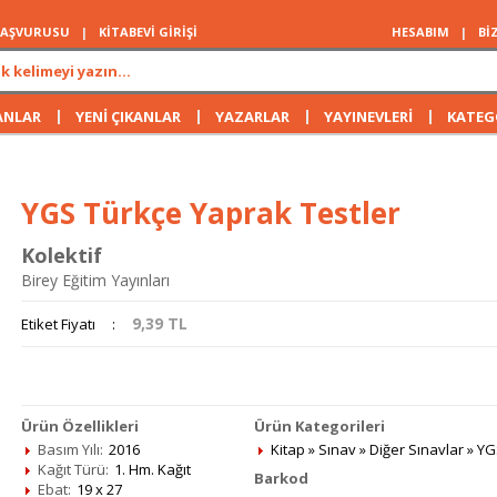
 BAŞVURUSU
|
KİTABEVİ GİRİŞİ
HESABIM
|
Bİ
|
|
|
|
ANLAR
YENİ ÇIKANLAR
YAZARLAR
YAYINEVLERİ
KATEG
YGS Türkçe Yaprak Testler
Kolektif
Birey Eğitim Yayınları
9,39
TL
Etiket Fiyatı
:
Ürün Özellikleri
Ürün Kategorileri
Basım Yılı:
2016
Kitap
»
Sınav
»
Diğer Sınavlar
»
YG
Kağıt Türü:
1. Hm. Kağıt
Barkod
Ebat:
19 x 27