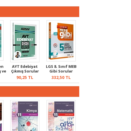
en
AYT Edebiyat
LGS 8. Sınıf MEB
ş ve
Çıkmış Sorular
Gibi Sorular
Konu Konu So...
Fasiküller...
90,25
TL
332,50
TL