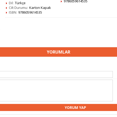
9786059614535
Dil:
Türkçe
Cilt Durumu:
Karton Kapak
ISBN:
9786059614535
YORUMLAR