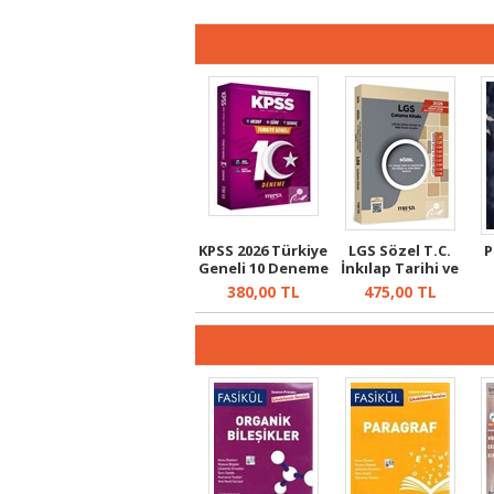
KPSS 2026 Türkiye
LGS Sözel T.C.
P
Geneli 10 Deneme
İnkılap Tarihi ve
Kolay...
Atatürk...
380,00
TL
475,00
TL