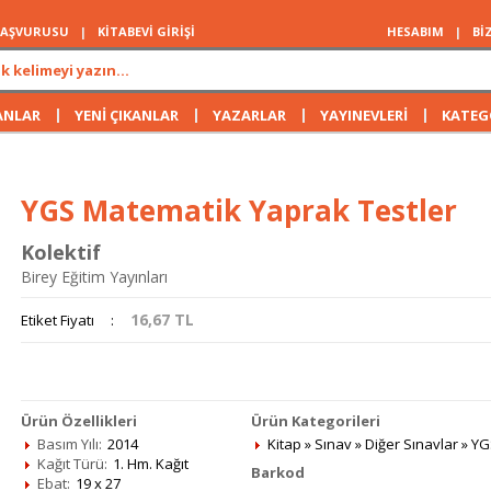
 BAŞVURUSU
|
KİTABEVİ GİRİŞİ
HESABIM
|
Bİ
|
|
|
|
ANLAR
YENİ ÇIKANLAR
YAZARLAR
YAYINEVLERİ
KATEG
YGS Matematik Yaprak Testler
Kolektif
Birey Eğitim Yayınları
16,67
TL
Etiket Fiyatı
:
Ürün Özellikleri
Ürün Kategorileri
Basım Yılı:
2014
Kitap
»
Sınav
»
Diğer Sınavlar
»
YG
Kağıt Türü:
1. Hm. Kağıt
Barkod
Ebat:
19 x 27