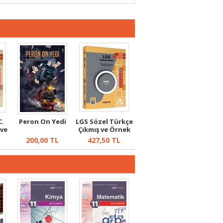
C.
Peron On Yedi
LGS Sözel Türkçe
 ve
Çıkmış ve Örnek
Sorular
200,00
TL
427,50
TL