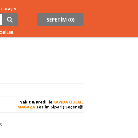
ZE ULAŞIN
SEPETİM (
0
)
ORİLER
Nakit & Kredi ile
KAPIDA ÖDEME
MAĞAZA
Teslim Sipariş Seçeneği
S