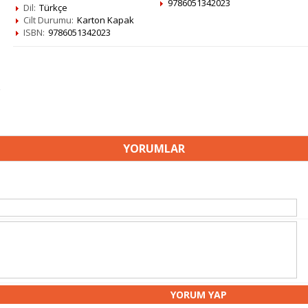
9786051342023
Dil:
Türkçe
Cilt Durumu:
Karton Kapak
ISBN:
9786051342023
YORUMLAR