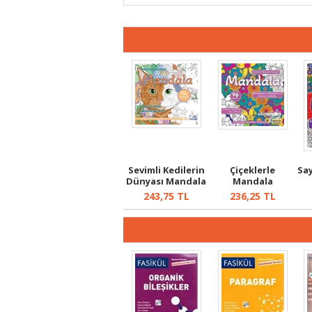
Sevimli Kedilerin
Çiçeklerle
Sa
Dünyası Mandala
Mandala
243,75
TL
236,25
TL