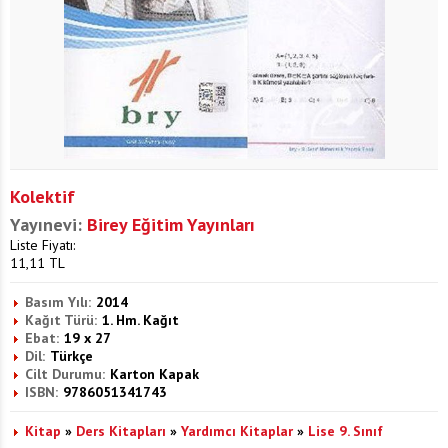
Kolektif
Yayınevi:
Birey Eğitim Yayınları
Liste Fiyatı:
11,11
TL
Basım Yılı:
2014
Kağıt Türü:
1. Hm. Kağıt
Ebat:
19 x 27
Dil:
Türkçe
Cilt Durumu:
Karton Kapak
ISBN:
9786051341743
Kitap
»
Ders Kitapları
»
Yardımcı Kitaplar
»
Lise 9. Sınıf