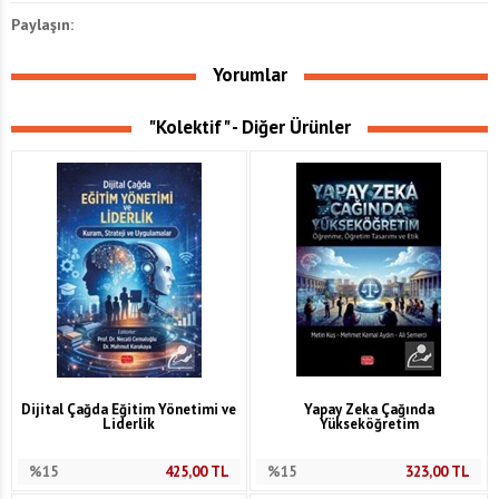
Paylaşın:
Yorumlar
"Kolektif" - Diğer Ürünler
Dijital Çağda Eğitim Yönetimi ve
Yapay Zeka Çağında
Liderlik
Yükseköğretim
%15
425,00
TL
%15
323,00
TL