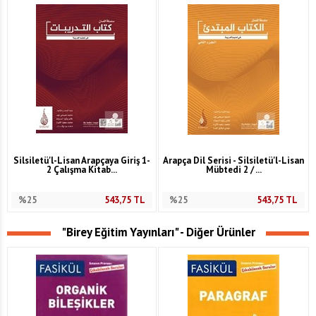
Silsiletü'l-Lisan Arapçaya Giriş 1-
Arapça Dil Serisi - Silsiletü'l-Lisan
2 Çalışma Kitab...
Mübtedi 2 / ...
%25
543,75
TL
%25
543,75
TL
"Birey Eğitim Yayınları" - Diğer Ürünler