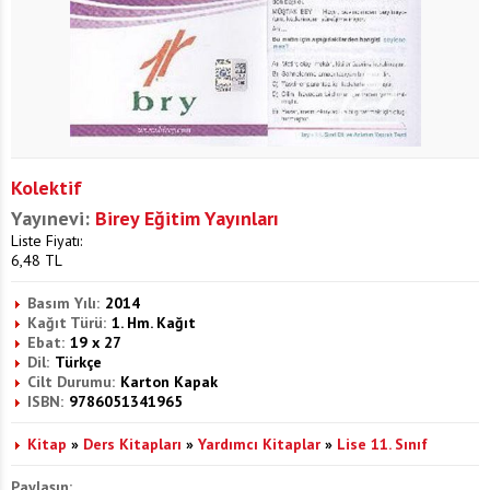
Kolektif
Yayınevi:
Birey Eğitim Yayınları
Liste Fiyatı:
6,48
TL
Basım Yılı:
2014
Kağıt Türü:
1. Hm. Kağıt
Ebat:
19 x 27
Dil:
Türkçe
Cilt Durumu:
Karton Kapak
ISBN:
9786051341965
Kitap
»
Ders Kitapları
»
Yardımcı Kitaplar
»
Lise 11. Sınıf
Paylaşın: