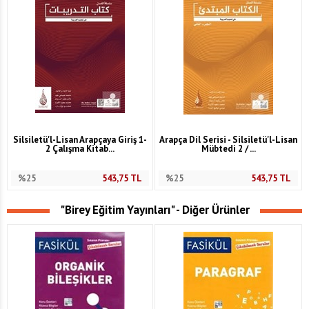
Silsiletü'l-Lisan Arapçaya Giriş 1-
Arapça Dil Serisi - Silsiletü'l-Lisan
2 Çalışma Kitab...
Mübtedi 2 / ...
%25
543,75
TL
%25
543,75
TL
"Birey Eğitim Yayınları" - Diğer Ürünler