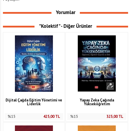
Yorumlar
"Kolektif" - Diğer Ürünler
Dijital Çağda Eğitim Yönetimi ve
Yapay Zeka Çağında
Liderlik
Yükseköğretim
%15
425,00
TL
%15
323,00
TL