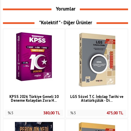
Yorumlar
"Kolektif" - Diğer Ürünler
KPSS 2026 Türkiye Geneli 10
LGS Sözel T.C. İnkılap Tarihi ve
Deneme Kolaydan Zora H...
Atatürkçülük - Di...
%5
380,00
TL
%5
475,00
TL