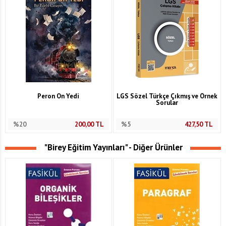
Peron On Yedi
LGS Sözel Türkçe Çıkmış ve Örnek
Sorular
%20
200,00
TL
%5
427,50
TL
"Birey Eğitim Yayınları" - Diğer Ürünler