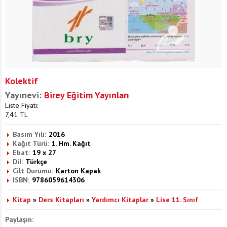
Kolektif
Yayınevi:
Birey Eğitim Yayınları
Liste Fiyatı:
7,41
TL
Basım Yılı:
2016
Kağıt Türü:
1. Hm. Kağıt
Ebat:
19 x 27
Dil:
Türkçe
Cilt Durumu:
Karton Kapak
ISBN:
9786059614306
Kitap
»
Ders Kitapları
»
Yardımcı Kitaplar
»
Lise 11. Sınıf
Paylaşın: