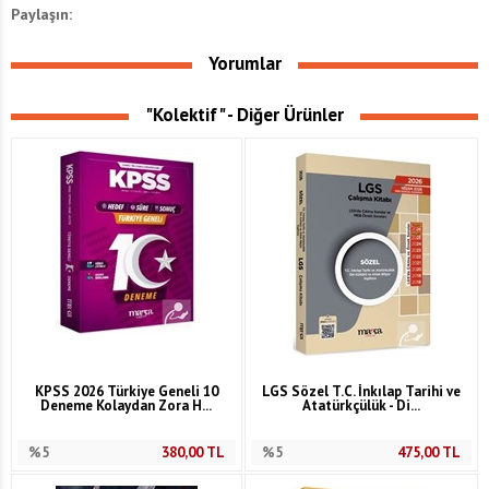
Paylaşın:
Yorumlar
"Kolektif" - Diğer Ürünler
KPSS 2026 Türkiye Geneli 10
LGS Sözel T.C. İnkılap Tarihi ve
Deneme Kolaydan Zora H...
Atatürkçülük - Di...
%5
380,00
TL
%5
475,00
TL