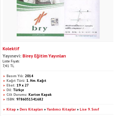
Kolektif
Yayınevi:
Birey Eğitim Yayınları
Liste Fiyatı:
7,41
TL
Basım Yılı:
2014
Kağıt Türü:
1. Hm. Kağıt
Ebat:
19 x 27
Dil:
Türkçe
Cilt Durumu:
Karton Kapak
ISBN:
9786051341682
Kitap
»
Ders Kitapları
»
Yardımcı Kitaplar
»
Lise 9. Sınıf