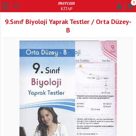
0
9.Sınıf Biyoloji Yaprak Testler / Orta Düzey-
B