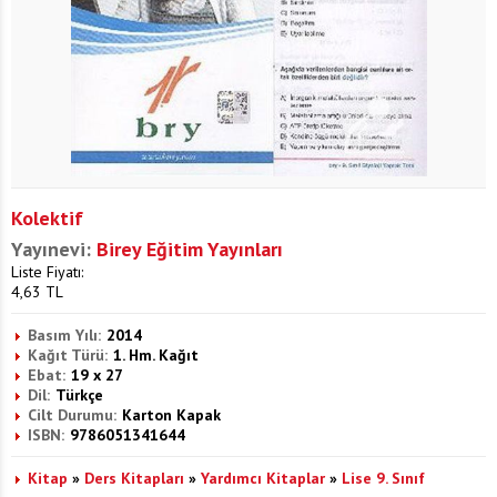
Kolektif
Yayınevi:
Birey Eğitim Yayınları
Liste Fiyatı:
4,63
TL
Basım Yılı:
2014
Kağıt Türü:
1. Hm. Kağıt
Ebat:
19 x 27
Dil:
Türkçe
Cilt Durumu:
Karton Kapak
ISBN:
9786051341644
Kitap
»
Ders Kitapları
»
Yardımcı Kitaplar
»
Lise 9. Sınıf