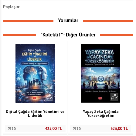
Paylaşın:
Yorumlar
"Kolektif" - Diğer Ürünler
Dijital Çağda Eğitim Yönetimi ve
Yapay Zeka Çağında
Liderlik
Yükseköğretim
%15
425,00
TL
%15
323,00
TL