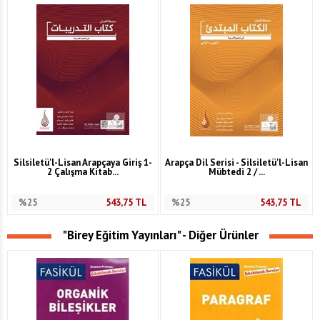
Silsiletü'l-Lisan Arapçaya Giriş 1-
Arapça Dil Serisi - Silsiletü'l-Lisan
2 Çalışma Kitab...
Mübtedi 2 / ...
%25
543,75
TL
%25
543,75
TL
"Birey Eğitim Yayınları" - Diğer Ürünler