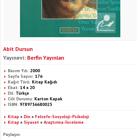
Abit Dursun
Yayınevi:
Berfin Yayınları
Basım Yılı:
2000
Sayfa Sayısı:
176
Kağıt Türü:
Kitap Kağıdı
Ebat:
14 x 20
Dil:
Türkçe
Cilt Durumu:
Karton Kapak
ISBN:
9789756680025
Kitap
»
Din
»
Felsefe-Sosyoloji-Psikoloji
Kitap
»
Siyaset
»
Araştırma-İnceleme
Paylaşın: