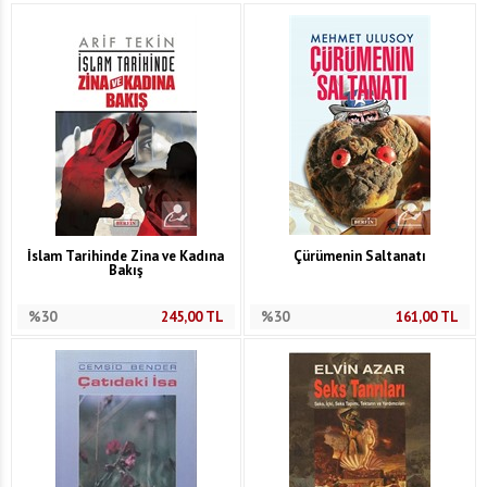
İslam Tarihinde Zina ve Kadına
Çürümenin Saltanatı
Bakış
%30
245,00
TL
%30
161,00
TL