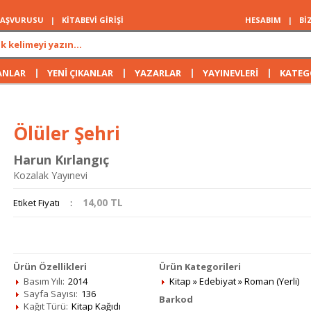
 BAŞVURUSU
|
KİTABEVİ GİRİŞİ
HESABIM
|
Bİ
|
|
|
|
ANLAR
YENİ ÇIKANLAR
YAZARLAR
YAYINEVLERİ
KATEG
Ölüler Şehri
Harun Kırlangıç
Kozalak Yayınevi
14,00
TL
Etiket Fiyatı
:
Ürün Özellikleri
Ürün Kategorileri
Basım Yılı:
2014
Kitap
»
Edebiyat
»
Roman (Yerli)
Sayfa Sayısı:
136
Barkod
Kağıt Türü:
Kitap Kağıdı