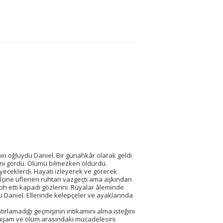
nın oğluydu Daniel. Bir günahkâr olarak geldi
ğını gördü. Ölümü bilmezken öldürdü.
eceklerdi. Hayatı izleyerek ve görerek
 İçine üflenen ruhtan vazgeçti ama aşkından
rcih etti kapadı gözlerini. Rüyalar âleminde
u Daniel. Ellerinde kelepçeler ve ayaklarında
ırlamadığı geçmişinin intikamını alma isteğini
 yaşam ve ölüm arasındaki mücadelesini