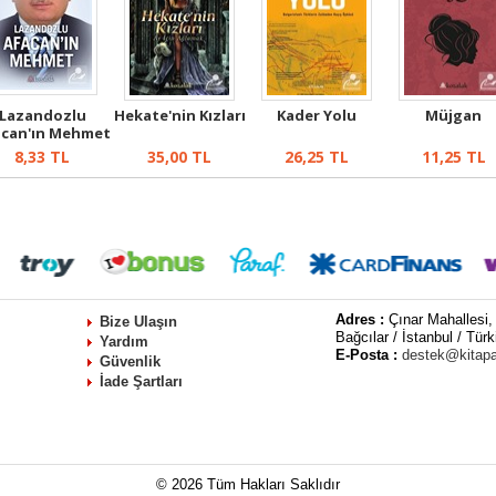
Lazandozlu
Hekate'nin Kızları
Kader Yolu
Müjgan
can'ın Mehmet
8,33
TL
35,00
TL
26,25
TL
11,25
TL
Adres :
Çınar Mahallesi,
Bize Ulaşın
Bağcılar / İstanbul / Türk
Yardım
E-Posta :
destek@kitap
Güvenlik
İade Şartları
© 2026 Tüm Hakları Saklıdır