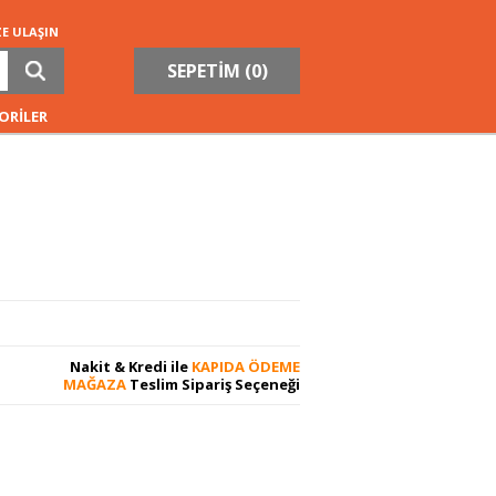
ZE ULAŞIN
SEPETİM (
0
)
ORİLER
Nakit & Kredi ile
KAPIDA ÖDEME
MAĞAZA
Teslim Sipariş Seçeneği