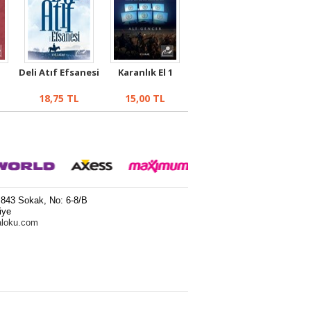
Deli Atıf Efsanesi
Karanlık El 1
18,75
TL
15,00
TL
 843 Sokak, No: 6-8/B
iye
aloku.com