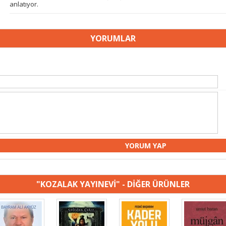
anlatıyor.
YORUMLAR
"KOZALAK YAYINEVİ" - DİĞER ÜRÜNLER