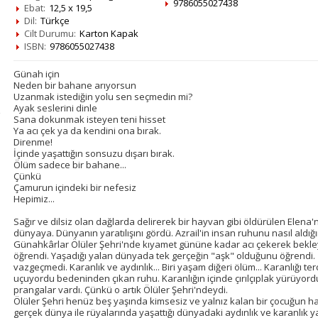
9786055027438
Ebat:
12,5 x 19,5
Dil:
Türkçe
Cilt Durumu:
Karton Kapak
ISBN:
9786055027438
Günah için
Neden bir bahane arıyorsun
Uzanmak istediğin yolu sen seçmedin mi?
Ayak seslerini dinle
Sana dokunmak isteyen teni hisset
Ya acı çek ya da kendini ona bırak.
Direnme!
İçinde yaşattığın sonsuzu dışarı bırak.
Ölüm sadece bir bahane...
Çünkü
Çamurun içindeki bir nefesiz
Hepimiz...
Sağır ve dilsiz olan dağlarda delirerek bir hayvan gibi öldürülen Elena'
dünyaya. Dünyanın yaratılışını gördü. Azrail'in insan ruhunu nasıl aldı
Günahkârlar Ölüler Şehri'nde kıyamet gününe kadar acı çekerek bekley
öğrendi. Yaşadığı yalan dünyada tek gerçeğin "aşk" olduğunu öğrendi.
vazgeçmedi. Karanlık ve aydınlık... Biri yaşam diğeri ölüm... Karanlığı te
uçuyordu bedeninden çıkan ruhu. Karanlığın içinde çırılçıplak yürüyord
prangalar vardı. Çünkü o artık Ölüler Şehri'ndeydi.
Ölüler Şehri henüz beş yaşında kimsesiz ve yalnız kalan bir çocuğun hat
gerçek dünya ile rüyalarında yaşattığı dünyadaki aydınlık ve karanlık