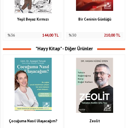
Yeşil Beyaz Kırmızı
Bir Ceninin Günlüğü
%36
144,00
TL
%30
210,00
TL
"Hayy Kitap" - Diğer Ürünler
Çocuğuma Nasıl Ulaşacağım?
Zeolit