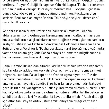
Önce Eşikte duruyor Demirci "İnsanın varlığı kendinden değildir ödünç
verilmiştir" diyor. Geldiği ilk kapı ise Yalnızlık Kapısı. "Fatiha bir kelebek
kırılganlığındaki varlığını kucaklıyor merhametle... Göğsünü çatlatan
dünya çölünde yüzüne rahmet yağmuru indiriyor. Kucaklanıyorsun
serince. Seni sana anlatıyor Rabbin. 'Olur böyle şeyler!' dercesine."
diyor bu ilk kapıda.
Ve sonra insanın dünya üzerindeki hallerinin umutsuzluklarının
aldanışlarının sonu gelmeyen kurumlanmalarının gafletinin hasretinin
huzursuzluklarının alışkanlıklarının bencilliğinin savruluşlarının kapılarını
aralıyor. Fatiha'yı ve Fatiha'nın davetini nasıl okuyorsa hece ve hece
iletiyor okura. Ve diyor ki "Fatiha çoraklaşan akıl toprağımıza yağmurlar
vaat eden anlam göğüdür. Fatiha anlayışları emziren müşfik annedir.
Fatiha cennet ümidimizin dudağımıza dokunuşudur."
Senai Demirci ilk kapıdan itibaren kırk kapıyı insanın üzerine kapanmış
kapılar olarak addediyor ve Fatiha'yla açmayı deniyor açmaya niyet
ediyor bu kapıları. Fakat kapılar da O'ndan açma niyeti de: "Biz de
Fatiha'nın cennetine buyur edildik. Üzerimize kapanan kapıları Fatiha'nın
anlamıyla açmaya niyetlendik. Bize hazırlanan o umulmadık bahçeyi
gördük. Bize okuyacağımız bir Fatiha'yı indirmeyi dileyen Allah'tır. Bizim
Fatiha'yı okuyacaklar arasında olmamızı dileyen Allah'tır! Bu bahçenin
şahidi olarak dedik ki: 'Maşaallah lâ kuvvete illâ billah...' Allah dilediği
için Allah'tan isteyen olduk. İstememizi dileyenin dileği vermektir
elbet!"