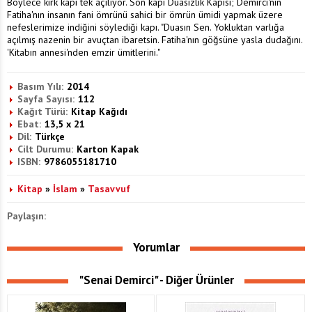
Böylece kırk kapı tek açılıyor. Son kapı Duasızlık Kapısı; Demirci'nin
Fatiha'nın insanın fani ömrünü sahici bir ömrün ümidi yapmak üzere
nefeslerimize indiğini söylediği kapı. "Duasın Sen. Yokluktan varlığa
açılmış nazenin bir avuçtan ibaretsin. Fatiha'nın göğsüne yasla dudağını.
'Kitabın annesi'nden emzir ümitlerini."
Basım Yılı:
2014
Sayfa Sayısı:
112
Kağıt Türü:
Kitap Kağıdı
Ebat:
13,5 x 21
Dil:
Türkçe
Cilt Durumu:
Karton Kapak
ISBN:
9786055181710
Kitap
»
İslam
»
Tasavvuf
Paylaşın:
Yorumlar
"Senai Demirci" - Diğer Ürünler