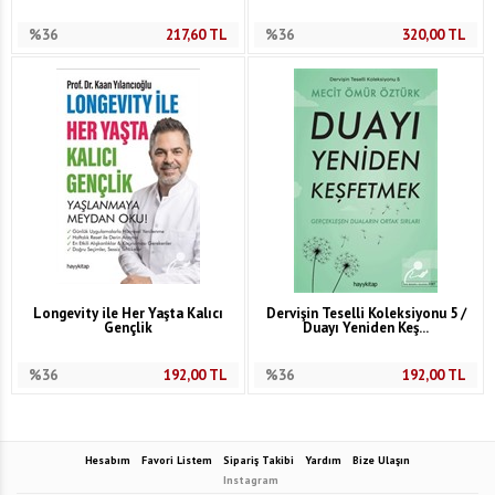
%36
217,60
TL
%36
320,00
TL
Longevity ile Her Yaşta Kalıcı
Dervişin Teselli Koleksiyonu 5 /
Gençlik
Duayı Yeniden Keş...
%36
192,00
TL
%36
192,00
TL
Hesabım
Favori Listem
Sipariş Takibi
Yardım
Bize Ulaşın
Instagram