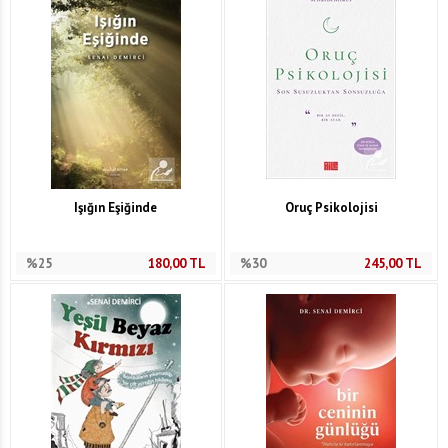
Işığın Eşiğinde
Oruç Psikolojisi
%25
180,00
TL
%30
245,00
TL