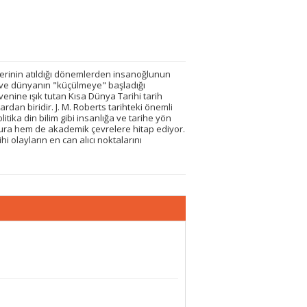
lerinin atıldığı dönemlerden insanoğlunun
 ve dünyanın "küçülmeye" başladığı
ine ışık tutan Kısa Dünya Tarihi tarih
an biridir. J. M. Roberts tarihteki önemli
itika din bilim gibi insanlığa ve tarihe yön
okura hem de akademik çevrelere hitap ediyor.
hi olayların en can alıcı noktalarını