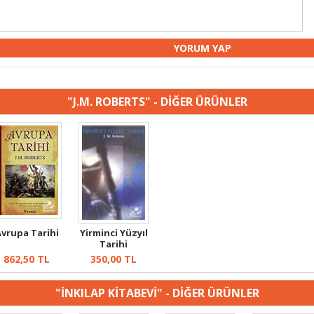
"J.M. ROBERTS" - DİĞER ÜRÜNLER
vrupa Tarihi
Yirminci Yüzyıl
Tarihi
862,50
TL
350,00
TL
"İNKILAP KİTABEVİ" - DİĞER ÜRÜNLER