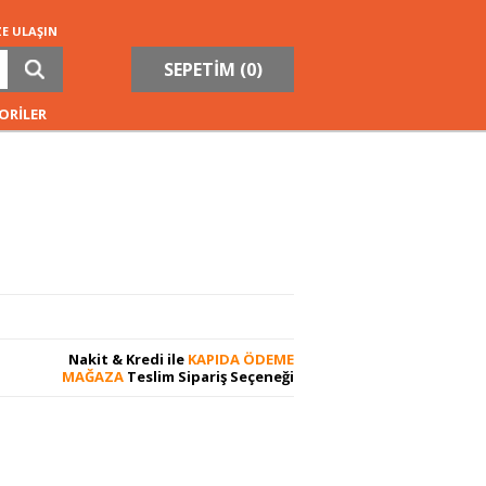
ZE ULAŞIN
SEPETİM (
0
)
ORİLER
Nakit & Kredi ile
KAPIDA ÖDEME
MAĞAZA
Teslim Sipariş Seçeneği