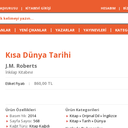
 BAŞVURUSU
|
KİTABEVİ GİRİŞİ
HESABIM
|
Bİ
|
|
|
|
ANLAR
YENİ ÇIKANLAR
YAZARLAR
YAYINEVLERİ
KATEG
Kısa Dünya Tarihi
J.M. Roberts
İnkılap Kitabevi
860,00
TL
Etiket Fiyatı
:
Ürün Özellikleri
Ürün Kategorileri
Basım Yılı:
2014
Kitap
»
Orijinal Dil
»
İngilizce
Sayfa Sayısı:
568
Kitap
»
Tarih
»
Dünya
Kağıt Türü:
Kitap Kağıdı