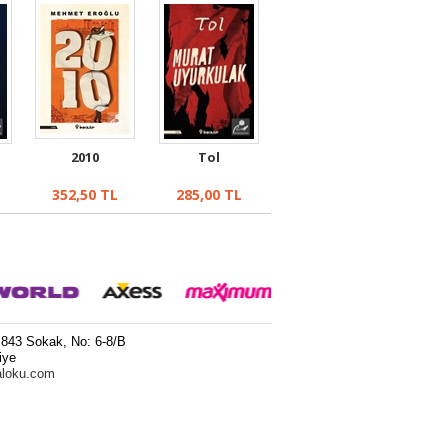
2010
Tol
352,50
TL
285,00
TL
 843 Sokak, No: 6-8/B
iye
aloku.com