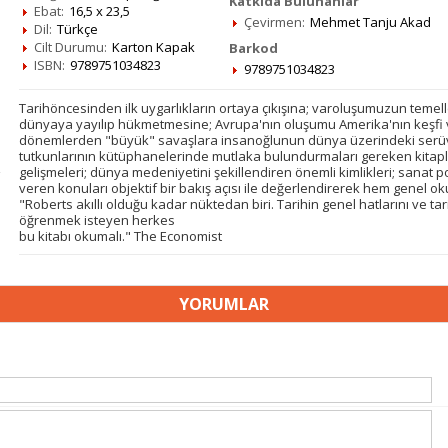
Katkıda Bulunanlar
Ebat:
16,5 x 23,5
Çevirmen:
Mehmet Tanju Akad
Dil:
Türkçe
Cilt Durumu:
Karton Kapak
Barkod
ISBN:
9789751034823
9789751034823
Tarihöncesinden ilk uygarlıkların ortaya çıkışına; varoluşumuzun temel
dünyaya yayılıp hükmetmesine; Avrupa'nın oluşumu Amerika'nın keşfi
dönemlerden "büyük" savaşlara insanoğlunun dünya üzerindeki serüven
tutkunlarının kütüphanelerinde mutlaka bulundurmaları gereken kitaplard
gelişmeleri; dünya medeniyetini şekillendiren önemli kimlikleri; sanat pol
veren konuları objektif bir bakış açısı ile değerlendirerek hem genel 
"Roberts akıllı olduğu kadar nüktedan biri. Tarihin genel hatlarını ve tari
öğrenmek isteyen herkes
bu kitabı okumalı." The Economist
YORUMLAR