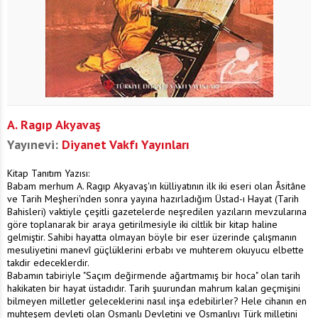
A. Ragıp Akyavaş
Yayınevi:
Diyanet Vakfı Yayınları
Kitap Tanıtım Yazısı:
Babam merhum A. Ragıp Akyavaş'ın külliyatının ilk iki eseri olan Âsitâne
ve Tarih Meşheri'nden sonra yayına hazırladığım Üstad-ı Hayat (Tarih
Bahisleri) vaktiyle çeşitli gazetelerde neşredilen yazıların mevzularına
göre toplanarak bir araya getirilmesiyle iki ciltlik bir kitap haline
gelmiştir. Sahibi hayatta olmayan böyle bir eser üzerinde çalışmanın
mesuliyetini manevî güçlüklerini erbabı ve muhterem okuyucu elbette
takdir edeceklerdir.
Babamın tabiriyle "Saçım değirmende ağartmamış bir hoca" olan tarih
hakikaten bir hayat üstadıdır. Tarih şuurundan mahrum kalan geçmişini
bilmeyen milletler geleceklerini nasıl inşa edebilirler? Hele cihanın en
muhteşem devleti olan Osmanlı Devletini ve Osmanlıyı Türk milletini