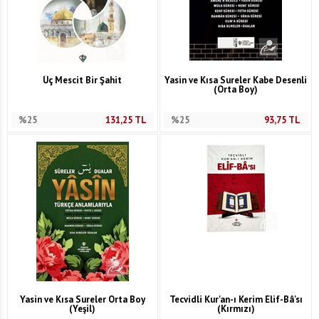
Üç Mescit Bir Şahit
Yasin ve Kısa Sureler Kabe Desenli
(Orta Boy)
%25
131,25
TL
%25
93,75
TL
Yasin ve Kısa Sureler Orta Boy
Tecvidli Kur'an-ı Kerim Elif-Bâ'sı
(Yeşil)
(Kırmızı)