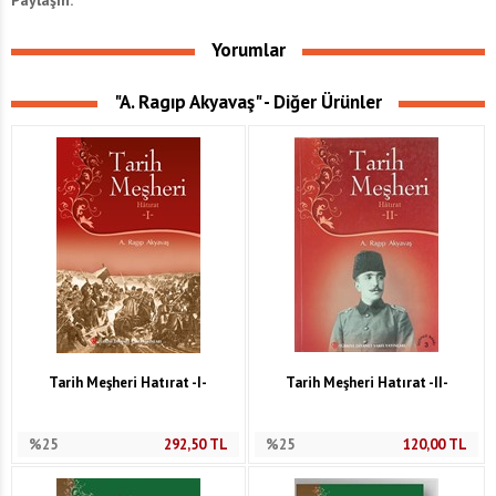
Yorumlar
"A. Ragıp Akyavaş" - Diğer Ürünler
Tarih Meşheri Hatırat -I-
Tarih Meşheri Hatırat -II-
%25
292,50
TL
%25
120,00
TL