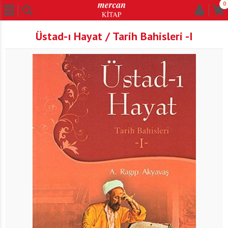
0
Üstad-ı Hayat / Tarih Bahisleri -I