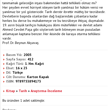
tanımamak geleceğin inşası bakımından hattâ tehlikeli olmaz mı?
Her şeyden evvel hürriyet isteyen tarih yanılmaz bir hüküm verici ve
yanılmaz bir yol göstericidir. Tarih derstir ibrettir müthiş bir tecrübedir.
Devletlerin başında olanlardan dağ başlarındaki çobanlara kadar
herkes bu derse bu muhakemeye ve bu tecrübeye ihtiyaç duymalıdır.
19. asrın büyük tarihçisi hukukçusu âlimi mütefekkiri ve devlet adamı
Ahmed Cevdet Paşa gibi söylersek tarih bilmeyen insan pusuladan
anlamayan kaptana benzer. Her ikisinde de karaya oturma tehlikesi
vardır.
Prof. Dr. Beynun Akyavaş
Basım Yılı:
2005
Sayfa Sayısı:
412
Kağıt Türü:
1. Hm. Kağıt
Ebat:
16 x 23
Dil:
Türkçe
Cilt Durumu:
Karton Kapak
ISBN:
9789753894173
Kitap
»
Tarih
»
Araştırma-İnceleme
Bu üründen 1 adet satılmıştır.
Paylaşın: