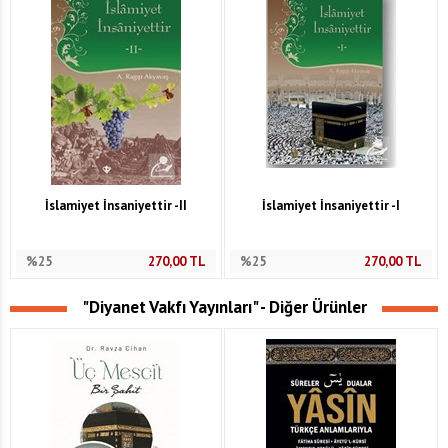
İslamiyet İnsaniyettir -II
İslamiyet İnsaniyettir -I
%25
270,00
TL
%25
270,00
TL
"Diyanet Vakfı Yayınları" - Diğer Ürünler