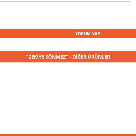
"ZEKİYE SÖNMEZ" - DİĞER ÜRÜNLER