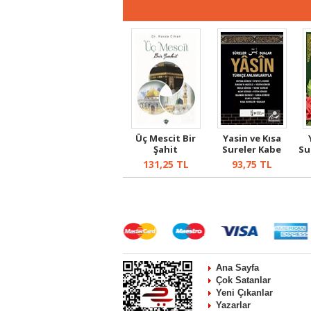
Üç Mescit Bir
Yasin ve Kısa
Şahit
Sureler Kabe
Su
Desenli (Orta...
131,25
TL
93,75
TL
Ana Sayfa
Çok Satanlar
Yeni Çıkanlar
Yazarlar