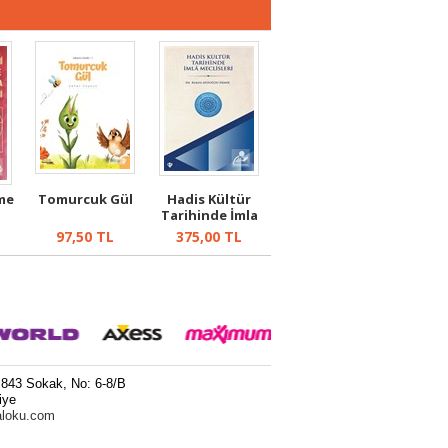
me
Tomurcuk Gül
Hadis Kültür
Tarihinde İmla
Meclisleri
97,50
TL
375,00
TL
 843 Sokak, No: 6-8/B
iye
aloku.com