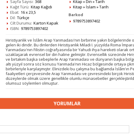
Sayfa Sayısı:
368
Kitap
»
Din
»
Tarih
Kağıt Türü:
Kitap Kağıdı
Kitap
»
İslam
»
Tarih
Ebat:
16 x 23,5
Barkod
Dil:
Türkçe
9789753897402
Cilt Durumu:
Karton Kapak
ISBN:
9789753897402
Hıristiyanlık ve İslâm Arap Yarımadası'nın birbirine yakın bölgelerinde
gelen iki dindir. Bu dinlerden Hıristiyanlık Miladi I. yüzyılda Roma İmp
Yarımadası'nın Filistin coğrafyasında bir Yahudi ihya hareketi olarak o
uzaklaşarak evrensel bir din haline gelmiştir. Evrensellik sürecinde Hırist
ve birtakım başka sebeplerle Arap Yarımadası ve dünyanın başka bölgeler
altı yüzyıl sonra söz konusu Yarımada'nın Hicaz bölgesinde ortaya çıkm
birbirleriyle karşılaşmıştır. Elinizdeki bu çalışma bu bağlamda İslâm'ı
faaliyetleri çerçevesinde Arap Yarımadası ve çevresindeki birçok Hırist
düzeylerde olmak üzere genellikle olumlu münasebetler gerçekleştirildi
olumsuz söylemleri olmuştur.
YORUMLAR