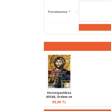
Yorumunuz
*
:
Hıristiyanlıkta
Ahlak, Erdem ve
Affedici...
99,00
TL