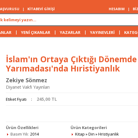
 BAŞVURUSU
|
KİTABEVİ GİRİŞİ
HESABIM
|
Bİ
|
|
|
|
ANLAR
YENİ ÇIKANLAR
YAZARLAR
YAYINEVLERİ
KATEG
İslam'ın Ortaya Çıktığı Dönemde
Yarımadası'nda Hıristiyanlık
Zekiye Sönmez
Diyanet Vakfı Yayınları
245,00
TL
Etiket Fiyatı
:
Ürün Özellikleri
Ürün Kategorileri
Basım Yılı:
2014
Kitap
»
Din
»
Hristiyanlık