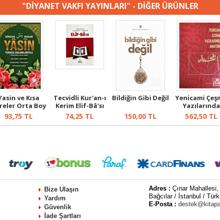
"DİYANET VAKFI YAYINLARI" - DİĞER ÜRÜNLER
Yasin ve Kısa
Tecvidli Kur'an-ı
Bildiğin Gibi Değil
Yenicami Çeş
reler Orta Boy
Kerim Elif-Bâ'sı
Yazılarında
(Yeşil)
(Kırm...
Anatomi
93,75
TL
74,25
TL
150,00
TL
562,50
TL
Adres :
Çınar Mahallesi,
Bize Ulaşın
Bağcılar / İstanbul / Türk
Yardım
E-Posta :
destek@kitap
Güvenlik
İade Şartları