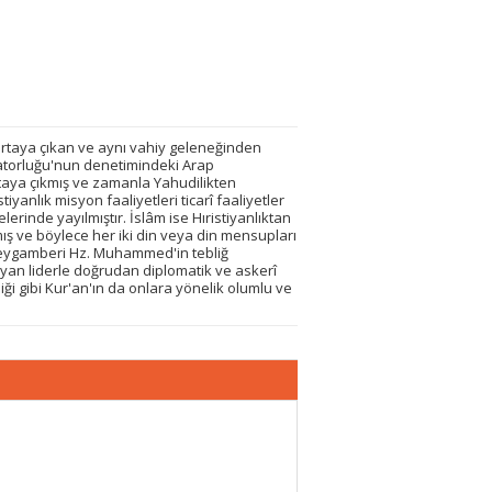
 ortaya çıkan ve aynı vahiy geleneğinden
aratorluğu'nun denetimindeki Arap
rtaya çıkmış ve zamanla Yahudilikten
iyanlık misyon faaliyetleri ticarî faaliyetler
inde yayılmıştır. İslâm ise Hıristiyanlıktan
ış ve böylece her iki din veya din mensupları
n Peygamberi Hz. Muhammed'in tebliğ
iyan liderle doğrudan diplomatik ve askerî
ği gibi Kur'an'ın da onlara yönelik olumlu ve