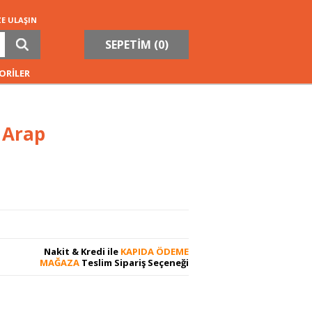
ZE ULAŞIN
SEPETİM (
0
)
ORİLER
 Arap
Nakit & Kredi ile
KAPIDA ÖDEME
MAĞAZA
Teslim Sipariş Seçeneği