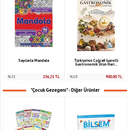
Sayılarla Mandala
Türkiye'nin Coğrafi İşaretli
Gastronomik Ürün Hari...
%25
236,25
TL
%10
900,00
TL
"Çocuk Gezegeni" - Diğer Ürünler