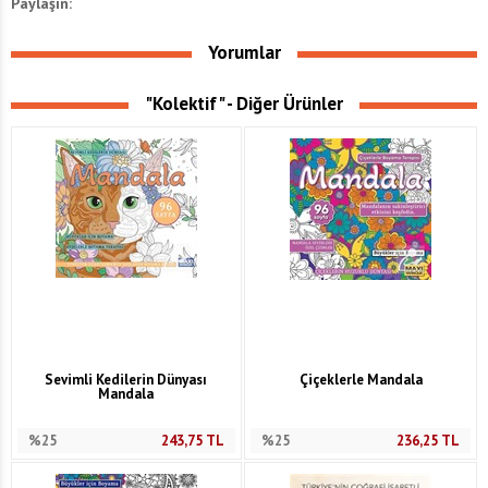
Paylaşın:
Yorumlar
"Kolektif" - Diğer Ürünler
Sevimli Kedilerin Dünyası
Çiçeklerle Mandala
Mandala
%25
243,75
TL
%25
236,25
TL