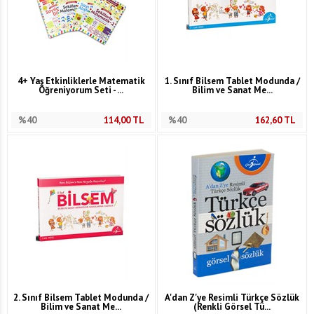
4+ Yaş Etkinliklerle Matematik
1. Sınıf Bilsem Tablet Modunda /
Öğreniyorum Seti - ...
Bilim ve Sanat Me...
%40
114,00
TL
%40
162,60
TL
2. Sınıf Bilsem Tablet Modunda /
A'dan Z'ye Resimli Türkçe Sözlük
Bilim ve Sanat Me...
(Renkli Görsel Tü...