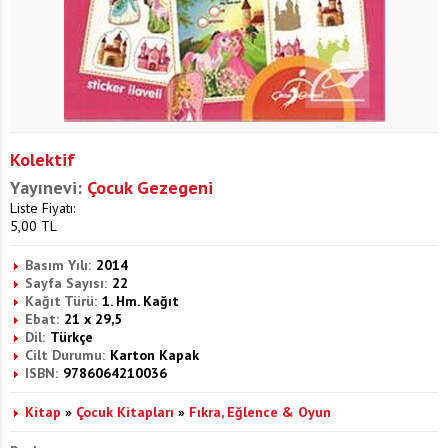
Kolektif
Yayınevi:
Çocuk Gezegeni
Liste Fiyatı:
5,00
TL
Basım Yılı:
2014
Sayfa Sayısı:
22
Kağıt Türü:
1. Hm. Kağıt
Ebat:
21 x 29,5
Dil:
Türkçe
Cilt Durumu:
Karton Kapak
ISBN:
9786064210036
Kitap
»
Çocuk Kitapları
»
Fıkra, Eğlence & Oyun